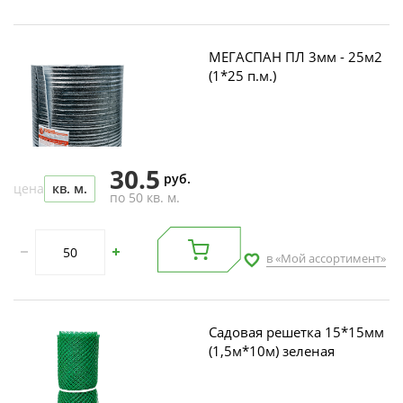
МЕГАСПАН ПЛ 3мм - 25м2
(1*25 п.м.)
30.5
руб.
цена
кв. м.
по 50 кв. м.
в «Мой ассортимент»
Садовая решетка 15*15мм
(1,5м*10м) зеленая