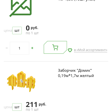
0
руб.
цена
шт
по 1 шт
в «Мой ассортимент»
Заборчик "Домик"
0,19м*1,7м желтый
211
руб.
цена
шт
по 1 шт