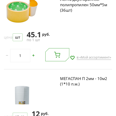
полипропилен 50мм*5м
(36шт)
45.1
руб.
цена
шт
по 1 шт
в «Мой ассортимент»
МЕГАСПАН П 2мм - 10м2
(1*10 п.м.)
12
руб.