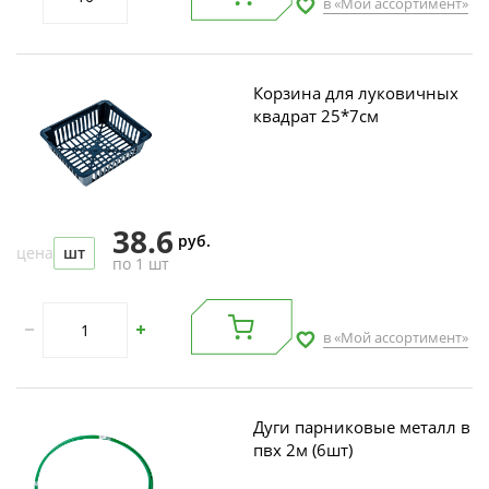
в «Мой ассортимент»
Корзина для луковичных
квадрат 25*7см
38.6
руб.
цена
шт
по 1 шт
в «Мой ассортимент»
Дуги парниковые металл в
пвх 2м (6шт)