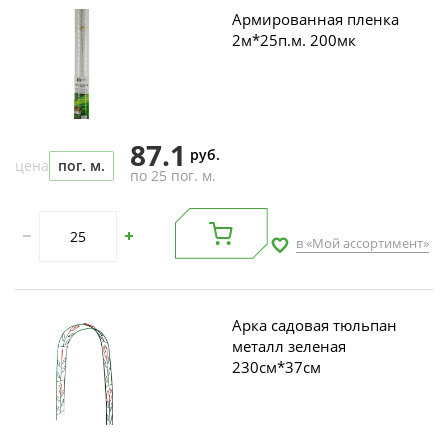
Армированная пленка
2м*25п.м. 200мк
87.1
руб.
цена
пог. м.
по 25 пог. м.
в «Мой ассортимент»
Арка садовая тюльпан
металл зеленая
230см*37см