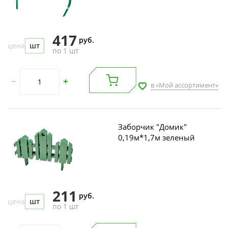
417
руб.
цена
шт
по 1 шт
в «Мой ассортимент»
Заборчик "Домик"
0,19м*1,7м зеленый
211
руб.
цена
шт
по 1 шт