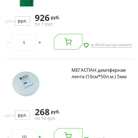
926
руб.
цена
рул.
по 1 рул.
в «Мой ассортимент»
МЕГАСПАН демпферная
лента (10см*50п.м.) 5мм
268
руб.
цена
рул.
по 10 рул.