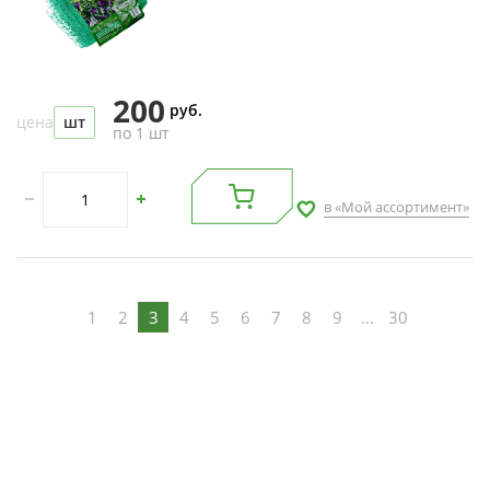
200
руб.
цена
шт
по 1 шт
в «Мой ассортимент»
1
2
3
4
5
6
7
8
9
...
30