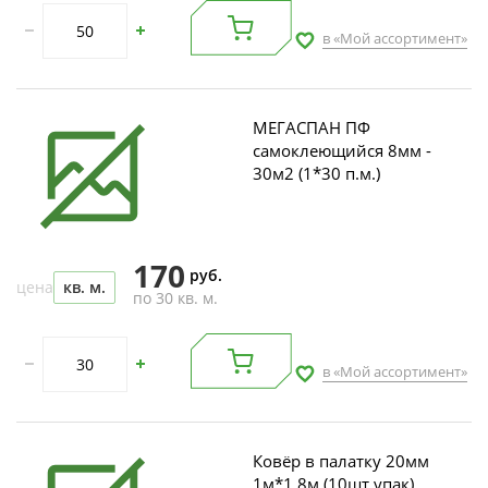
в «Мой ассортимент»
МЕГАСПАН ПФ
самоклеющийся 8мм -
30м2 (1*30 п.м.)
170
руб.
цена
кв. м.
по 30 кв. м.
в «Мой ассортимент»
Ковёр в палатку 20мм
1м*1,8м (10шт упак)