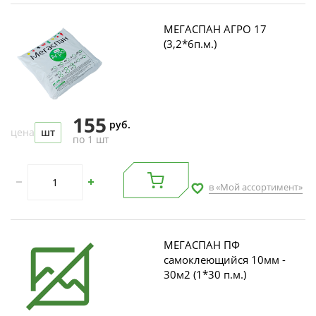
МЕГАСПАН АГРО 17
(3,2*6п.м.)
155
руб.
цена
шт
по 1 шт
в «Мой ассортимент»
МЕГАСПАН ПФ
самоклеющийся 10мм -
30м2 (1*30 п.м.)