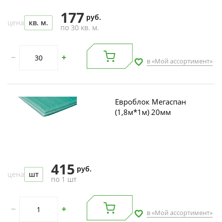
177
руб.
цена
кв. м.
по 30 кв. м.
в «Мой ассортимент»
Евроблок Мегаспан
(1,8м*1м) 20мм
415
руб.
цена
шт
по 1 шт
в «Мой ассортимент»