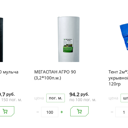
0 мульча
МЕГАСПАН АГРО 90
Тент 2м*
(3,2*100п.м.)
укрывно
120гр
9.7
94.2
руб.
руб.
цена
пог. м.
цена
ш
 150 пог. м.
по 100 пог. м.