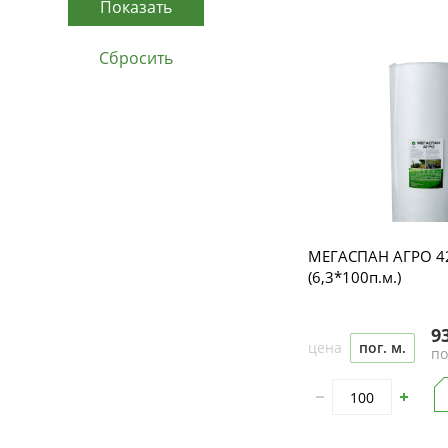
МЕГАСПАН АГРО 4
(6,3*100п.м.)
9
цена
пог. м.
по