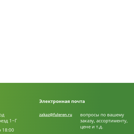
Электронная почта
од
вопросы по вашему
zakaz@fuleren.ru
оезд 1−Г
заказу, ассортименту,
цене и т.д.
о 18:00