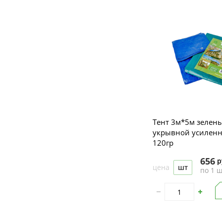
Тент 3м*5м зелен
укрывной усиленн
120гр
656
р
цена
шт
по 1 