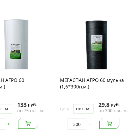
Н АГРО 60
МЕГАСПАН АГРО 60 мульча
м.)
(1,6*300п.м.)
133
29.8
руб.
руб.
г. м.
цена
пог. м.
по 75 пог. м.
по 300 пог. м.