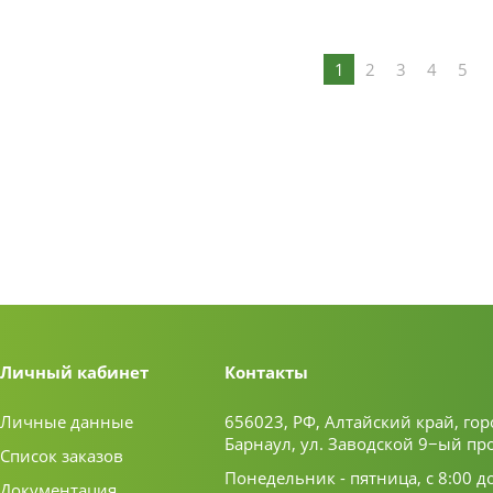
1
2
3
4
5
Личный кабинет
Контакты
Личные данные
656023, РФ, Алтайский край, гор
Барнаул, ул. Заводской 9−ый пр
Список заказов
Понедельник - пятница, с 8:00 д
Документация