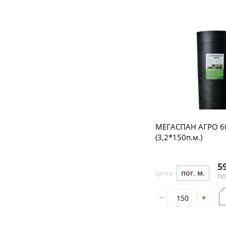
МЕГАСПАН АГРО 6
(3,2*150п.м.)
5
цена
пог. м.
по