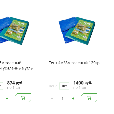
5м зеленый
Тент 4м*8м зеленый 120гр
й усиленные углы
874
1400
руб.
руб.
т
цена
шт
по 1 шт
по 1 шт