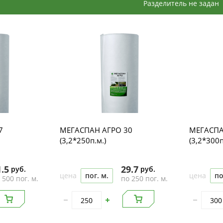
Разделитель не задан
7
МЕГАСПАН АГРО 30
МЕГАСПА
(3,2*250п.м.)
(3,2*300п
1.5
29.7
руб.
руб.
цена
пог. м.
цена
по
 500 пог. м.
по 250 пог. м.