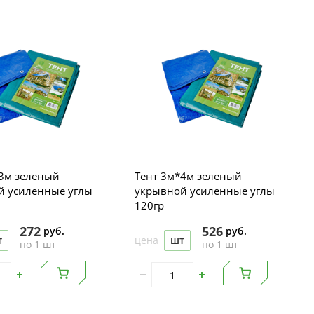
3м зеленый
Тент 3м*4м зеленый
й усиленные углы
укрывной усиленные углы
120гр
272
526
руб.
руб.
т
цена
шт
по 1 шт
по 1 шт