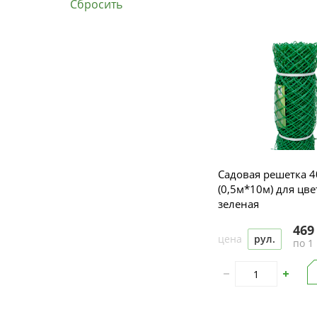
Садовая решетка 
(0,5м*10м) для цв
зеленая
469
цена
рул.
по 1 