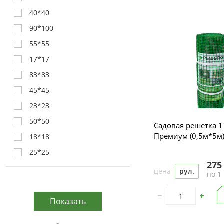
40*40
90*100
55*55
17*17
83*83
45*45
23*23
50*50
Садовая решетка 
Премиум (0,5м*5м
18*18
25*25
275
цена
рул.
по 1 