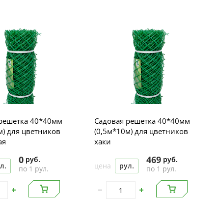
решетка 40*40мм
Садовая решетка 40*40мм
м) для цветников
(0,5м*10м) для цветников
ая
хаки
0
469
руб.
руб.
л.
цена
рул.
по 1 рул.
по 1 рул.