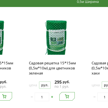
0,5м Ширина
15*15мм
Садовая решетка 15*15мм
Садовая 
тников
(0,5м*10м) для цветников
(0,5м*10
зеленая
хаки
295
руб.
руб.
цена
рул.
цена
ру
рул.
по 1 рул.