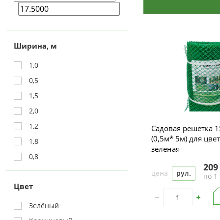
Ширина, м
1,0
0,5
1,5
2,0
1,2
Садовая решетка 
(0,5м* 5м) для цве
1,8
зеленая
0,8
209
цена
рул.
по 1 
Цвет
Зелёный