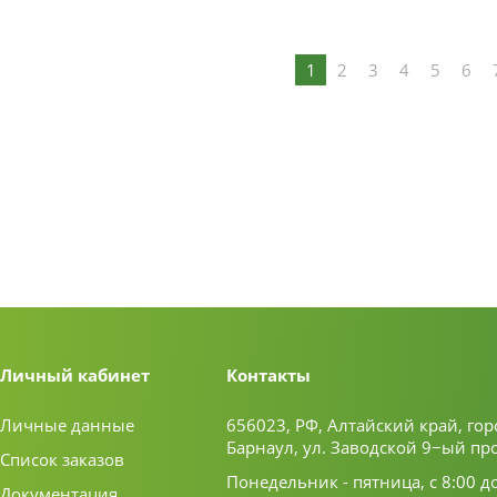
1
2
3
4
5
6
Личный кабинет
Контакты
Личные данные
656023, РФ, Алтайский край, гор
Барнаул, ул. Заводской 9−ый пр
Список заказов
Понедельник - пятница, с 8:00 д
Документация