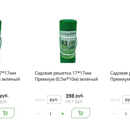
17*17мм
Садовая решетка 17*17мм
Садовая 
) зелёный
Премиум (0,5м*10м) зелёный
Премиум 
398
руб.
руб.
цена
рул.
цена
ру
рул.
по 1 рул.