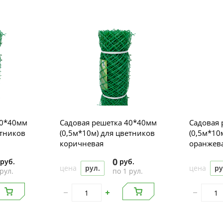
40*40мм
Садовая решетка 40*40мм
Садовая 
етников
(0,5м*10м) для цветников
(0,5м*10
коричневая
оранжев
0
руб.
руб.
цена
рул.
цена
ру
рул.
по 1 рул.