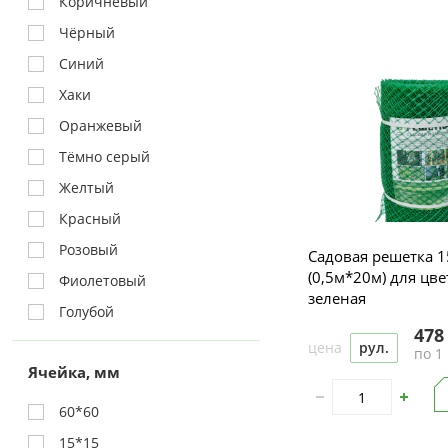
Коричневый
Чёрный
Синий
Хаки
Оранжевый
Тёмно серый
Желтый
Красный
Розовый
Садовая решетка 
(0,5м*20м) для цв
Фиолетовый
зеленая
Голубой
478
цена
рул.
по 1 
Ячейка, мм
60*60
15*15