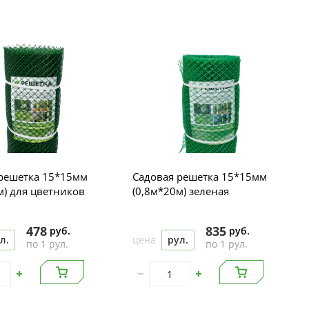
решетка 15*15мм
Садовая решетка 15*15мм
м) для цветников
(0,8м*20м) зеленая
478
835
руб.
руб.
л.
цена
рул.
по 1 рул.
по 1 рул.