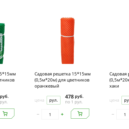
15*15мм
Садовая решетка 15*15мм
Садовая 
етников
(0,5м*20м) для цветников
(0,5м*20
оранжевый
хаки
478
руб.
руб.
цена
рул.
цена
ру
рул.
по 1 рул.