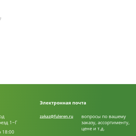
7
Электронная почта
од
вопросы по вашему
zakaz@fuleren.ru
оезд 1−Г
заказу, ассортименту,
цене и т.д.
о 18:00