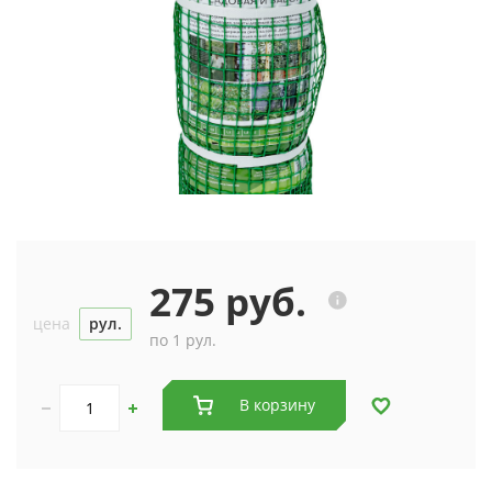
275 руб.
цена
рул.
по 1 рул.
В корзину