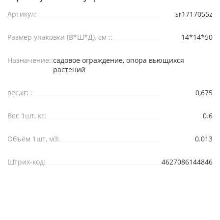
Артикул:
sr1717055z
Размер упаковки (В*Ш*Д), см ::
14*14*50
Назначение::
садовое ограждение, опора вьющихся
растений
вес,кг: :
0,675
Вес 1шт, кг:
0.6
Объём 1шт, м3:
0.013
Штрих-код:
4627086144846