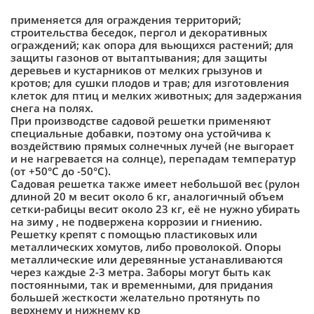
применяется для ограждения территорий;
строительства беседок, пергол и декоративных
ограждений; как опора для вьющихся растений; для
защиты газонов от вытаптывания; для защиты
деревьев и кустарников от мелких грызунов и
кротов; для сушки плодов и трав; для изготовления
клеток для птиц и мелких животных; для задержания
снега на полях.
При производстве садовой решетки применяют
специальные добавки, поэтому она устойчива к
воздействию прямых солнечных лучей (не выгорает
и не нагревается на солнце), перепадам температур
(от +50°С до -50°С).
Садовая решетка также имеет небольшой вес (рулон
длиной 20 м весит около 6 кг, аналогичный объем
сетки-рабицы весит около 23 кг, её не нужно убирать
на зиму , не подвержена коррозии и гниению.
Решетку крепят с помощью пластиковых или
металлических хомутов, либо проволокой. Опоры
металлические или деревянные устанавливаются
через каждые 2-3 метра. Заборы могут быть как
постоянными, так и временными, для придания
большей жесткости желательно протянуть по
верхнему и нижнему кр