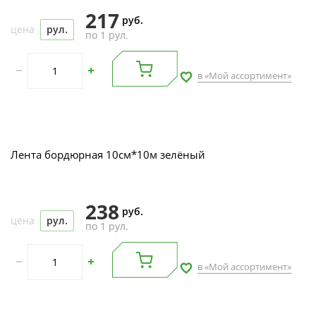
217
руб.
цена
рул.
по 1 рул.
в «Мой ассортимент»
Лента бордюрная 10см*10м зелёный
238
руб.
цена
рул.
по 1 рул.
в «Мой ассортимент»