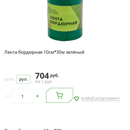
Лента бордюрная 10см*30м зелёный
704
руб.
цена
рул.
по 1 рул.
в «Мой ассортимент»