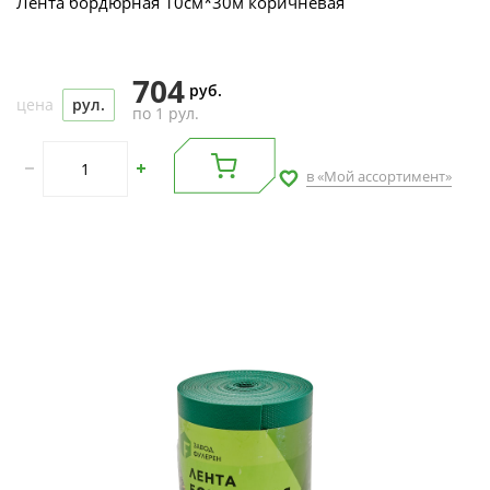
Лента бордюрная 10см*30м коричневая
704
руб.
цена
рул.
по 1 рул.
в «Мой ассортимент»