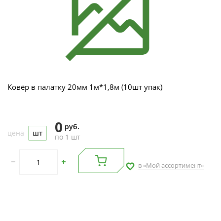
Ковёр в палатку 20мм 1м*1,8м (10шт упак)
0
руб.
цена
шт
по 1 шт
в «Мой ассортимент»