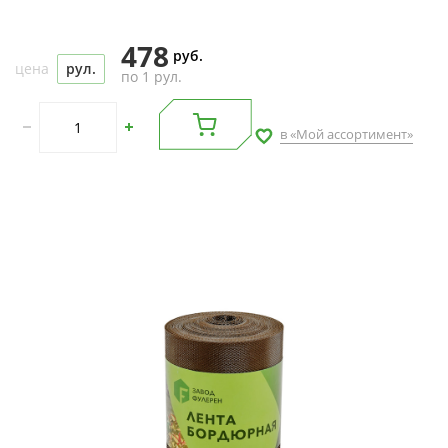
478
руб.
цена
рул.
по 1 рул.
в «Мой ассортимент»