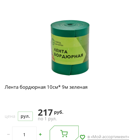
Лента бордюрная 10см* 9м зеленая
217
руб.
цена
рул.
по 1 рул.
в «Мой ассортимент»