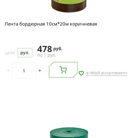
Лента бордюрная 10см*20м коричневая
478
руб.
цена
рул.
по 1 рул.
в «Мой ассортимент»