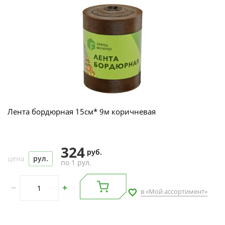
Лента бордюрная 15см* 9м коричневая
324
руб.
цена
рул.
по 1 рул.
в «Мой ассортимент»