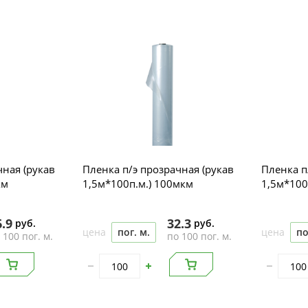
чная (рукав
Пленка п/э прозрачная (рукав
Пленка п
80мкм
1,5м*100п.м.) 100мкм
1,5м*100
6.9
32.3
руб.
руб.
цена
пог. м.
цена
по
 100 пог. м.
по 100 пог. м.