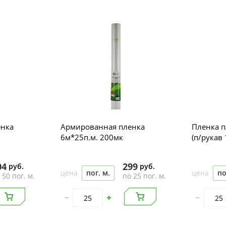
енка
Армированная пленка
Пленка п
6м*25п.м. 200мк
(п/рукав
04
299
руб.
руб.
цена
пог. м.
цена
по
 50 пог. м.
по 25 пог. м.