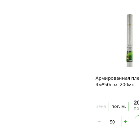
Армированная пл
4м*50п.м. 200мк
2
цена
пог. м.
по