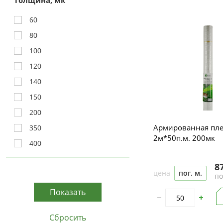
Толщина, мк
60
80
100
120
140
150
200
Армированная пл
350
2м*50п.м. 200мк
400
8
цена
пог. м.
по