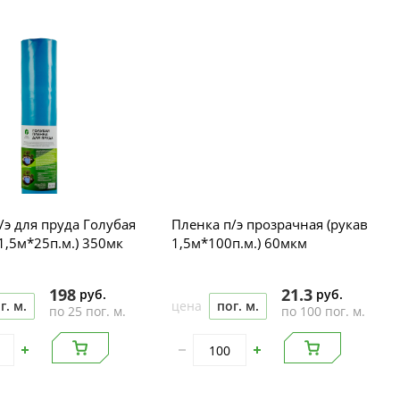
/э для пруда Голубая
Пленка п/э прозрачная (рукав
 1,5м*25п.м.) 350мк
1,5м*100п.м.) 60мкм
198
21.3
руб.
руб.
г. м.
цена
пог. м.
по 25 пог. м.
по 100 пог. м.