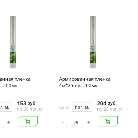
анная пленка
Армированная пленка
. 200мк
4м*25п.м. 200мк
153
204
руб.
руб.
г. м.
цена
пог. м.
по 50 пог. м.
по 25 пог. м.