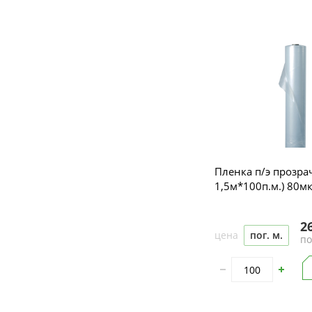
Пленка п/э прозра
1,5м*100п.м.) 
2
цена
пог. м.
по