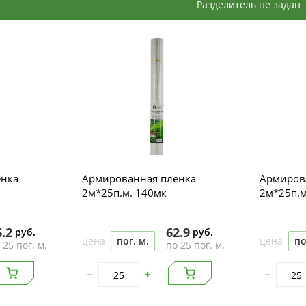
Разделитель не задан
енка
Армированная пленка
Армиров
2м*25п.м. 140мк
2м*25п.м
6.2
62.9
руб.
руб.
цена
пог. м.
цена
по
 25 пог. м.
по 25 пог. м.