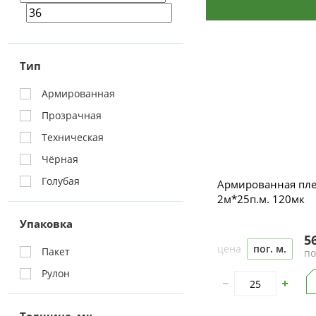
Тип
Армированная
Прозрачная
Техническая
Чёрная
Голубая
Армированная пл
2м*25п.м. 120мк
Упаковка
5
цена
пог. м.
Пакет
по
Рулон