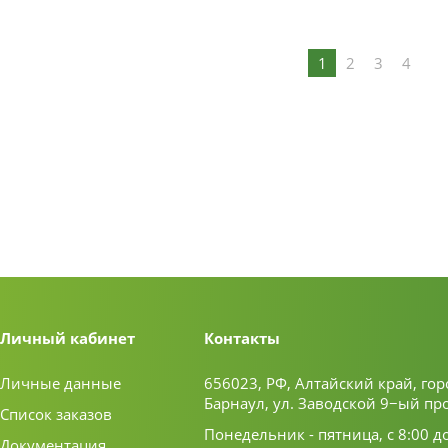
1
2
3
4
Личный кабинет
Контакты
Личные данные
656023, РФ, Алтайский край, гор
Барнаул, ул. Заводской 9−ый пр
Список заказов
Понедельник - пятница, с 8:00 д
Документация