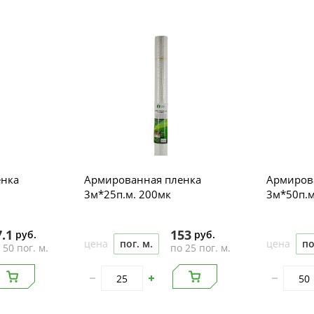
енка
Армированная пленка
Армиров
3м*25п.м. 200мк
3м*50п.м
7.1
153
руб.
руб.
цена
пог. м.
цена
по
 50 пог. м.
по 25 пог. м.