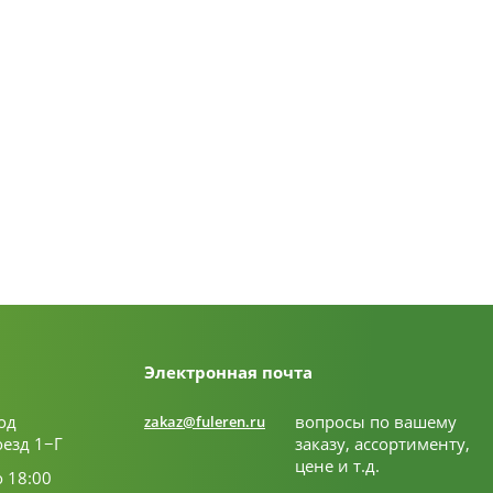
Электронная почта
од
вопросы по вашему
zakaz@fuleren.ru
оезд 1−Г
заказу, ассортименту,
цене и т.д.
о 18:00