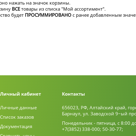
рно нажать на значок корзины.
рзину
ВСЕ
товары из списка "Мой ассортимент".
ество будет
ПРОСУММИРОВАНО
с ранее добавленным знач
Личный кабинет
Контакты
Личные данные
656023, РФ, Алтайский край, гор
Барнаул, ул. Заводской 9−ый пр
Список заказов
Понедельник - пятница, с 8:00 д
Документация
+7(3852) 338-000;
50-30-77;
Сравнить цены