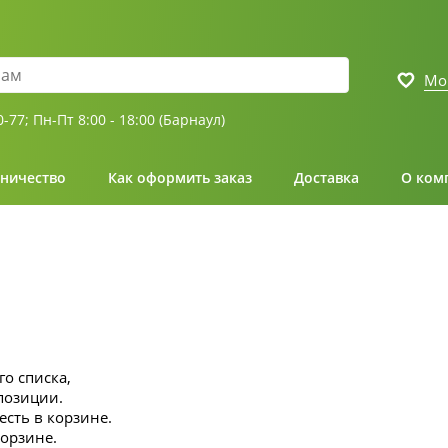
Мо
0-77;
Пн-Пт 8:00 - 18:00 (Барнаул)
ничество
Как оформить заказ
Доставка
О ком
го списка,
озиции.
есть в корзине.
корзине.