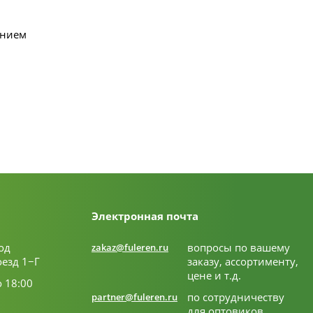
ением
Электронная почта
од
вопросы по вашему
zakaz@fuleren.ru
оезд 1−Г
заказу, ассортименту,
цене и т.д.
о 18:00
по сотрудничеству
partner@fuleren.ru
для оптовиков