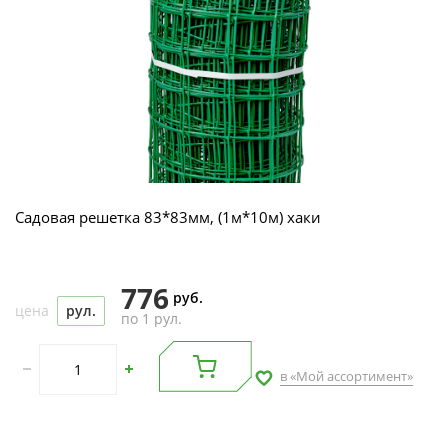
Садовая решетка 83*83мм, (1м*10м) хаки
776
руб.
цена
рул.
по 1 рул.
в «Мой ассортимент»