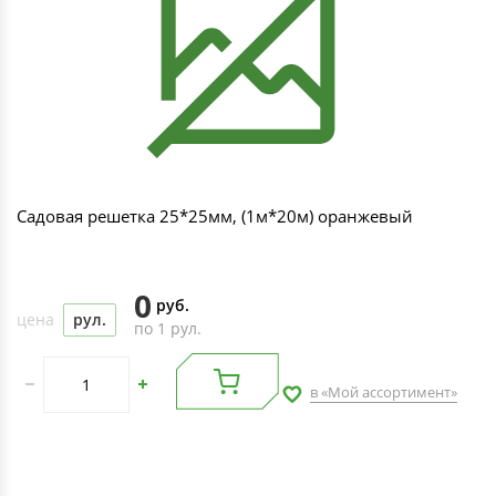
Садовая решетка 25*25мм, (1м*20м) оранжевый
0
руб.
цена
рул.
по 1 рул.
в «Мой ассортимент»