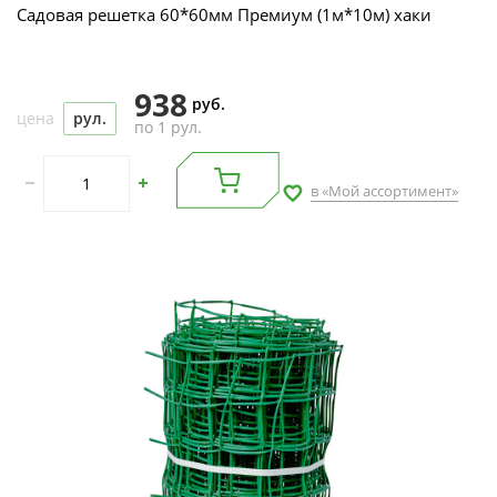
Садовая решетка 60*60мм Премиум (1м*10м) хаки
938
руб.
цена
рул.
по 1 рул.
в «Мой ассортимент»