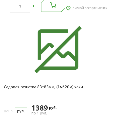
в «Мой ассортимент»
Садовая решетка 83*83мм, (1м*20м) хаки
1389
руб.
цена
рул.
по 1 рул.