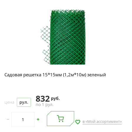
Садовая решетка 15*15мм (1,2м*10м) зеленый
832
руб.
цена
рул.
по 1 рул.
в «Мой ассортимент»