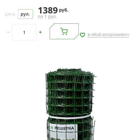
1389
руб.
цена
рул.
по 1 рул.
в «Мой ассортимент»