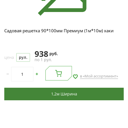
Садовая решетка 90*100мм Премиум (1м*10м) хаки
938
руб.
цена
рул.
по 1 рул.
в «Мой ассортимент»
1,2м Ширина