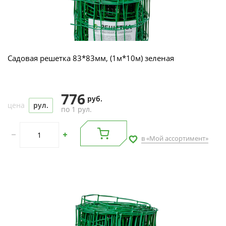
Садовая решетка 83*83мм, (1м*10м) зеленая
776
руб.
цена
рул.
по 1 рул.
в «Мой ассортимент»