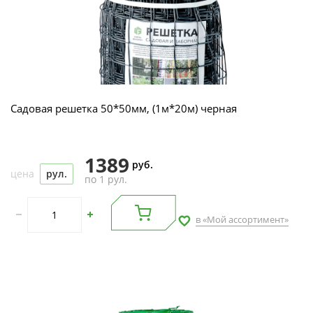
Садовая решетка 50*50мм, (1м*20м) черная
1389
руб.
цена
рул.
по 1 рул.
в «Мой ассортимент»