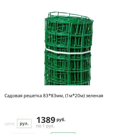
Садовая решетка 83*83мм, (1м*20м) зеленая
1389
руб.
цена
рул.
по 1 рул.