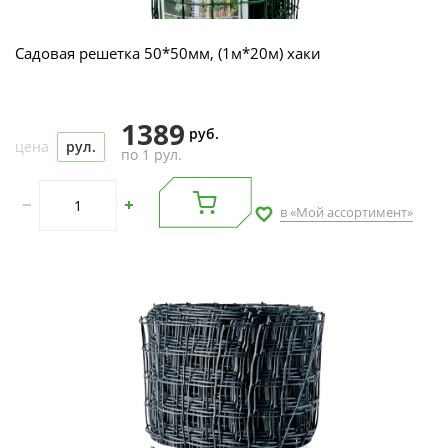
Садовая решетка 50*50мм, (1м*20м) хаки
1389
руб.
цена
рул.
по 1 рул.
в «Мой ассортимент»