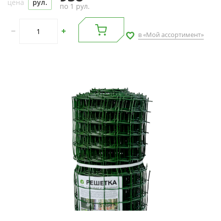
цена
рул.
по 1 рул.
в «Мой ассортимент»