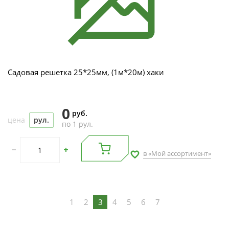
Садовая решетка 25*25мм, (1м*20м) хаки
0
руб.
цена
рул.
по 1 рул.
в «Мой ассортимент»
1
2
3
4
5
6
7