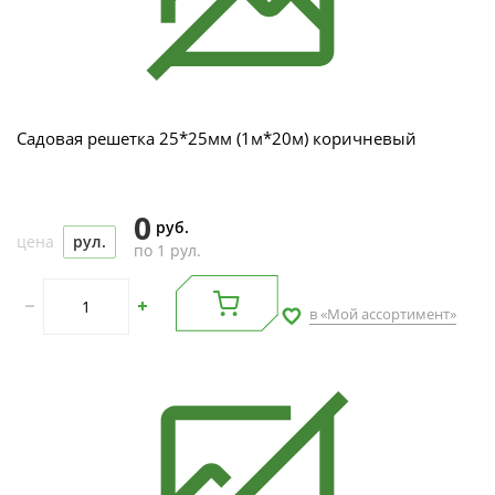
Садовая решетка 25*25мм (1м*20м) коричневый
0
руб.
цена
рул.
по 1 рул.
в «Мой ассортимент»