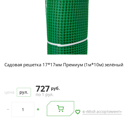
Садовая решетка 17*17мм Премиум (1м*10м) зелёный
727
руб.
цена
рул.
по 1 рул.
в «Мой ассортимент»