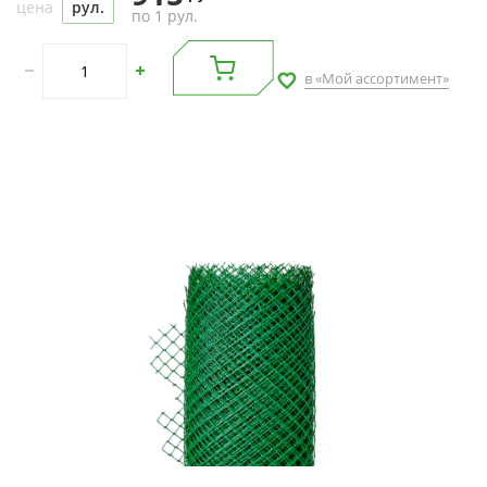
цена
рул.
по 1 рул.
в «Мой ассортимент»