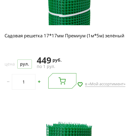
Садовая решетка 17*17мм Премиум (1м*5м) зелёный
449
руб.
цена
рул.
по 1 рул.
в «Мой ассортимент»