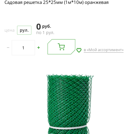
Садовая решетка 25*25мм (1м*10м) оранжевая
0
руб.
цена
рул.
по 1 рул.
в «Мой ассортимент»