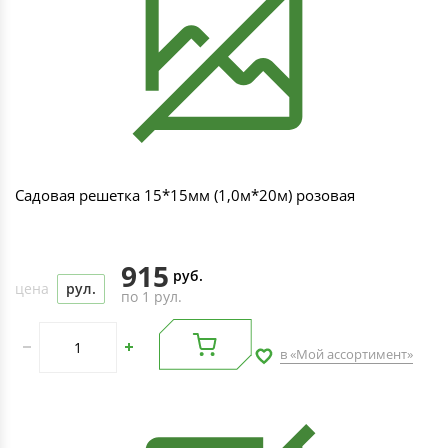
Садовая решетка 15*15мм (1,0м*20м) розовая
915
руб.
цена
рул.
по 1 рул.
в «Мой ассортимент»