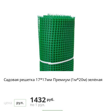
Садовая решетка 17*17мм Премиум (1м*20м) зелёная
1432
руб.
цена
рул.
по 1 рул.