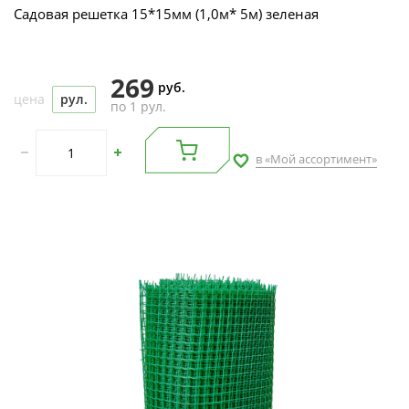
Садовая решетка 15*15мм (1,0м* 5м) зеленая
269
руб.
цена
рул.
по 1 рул.
в «Мой ассортимент»