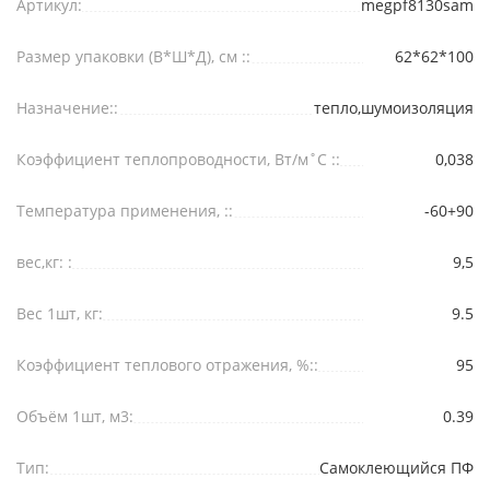
Артикул:
megpf8130sam
Размер упаковки (В*Ш*Д), см ::
62*62*100
Назначение::
тепло,шумоизоляция
Коэффициент теплопроводности, Вт/м˚С ::
0,038
Температура применения, ::
-60+90
вес,кг: :
9,5
Вес 1шт, кг:
9.5
Коэффициент теплового отражения, %::
95
Объём 1шт, м3:
0.39
Тип:
Самоклеющийся ПФ