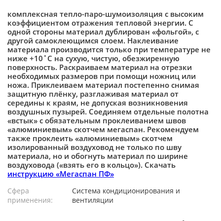
комплексная тепло-паро-шумоизоляция с высоким
коэффициентом отражения тепловой энергии. С
одной стороны материал дублирован «фольгой», с
другой самоклеющимся слоем. Наклеивание
материала производится только при температуре не
ниже +10˚С на сухую, чистую, обезжиренную
поверхность. Раскраиваем материал на отрезки
необходимых размеров при помощи ножниц или
ножа. Приклеиваем материал постепенно снимая
защитную плёнку, разглаживая материал от
середины к краям, не допуская возникновения
воздушных пузырей. Соединяем отдельные полотна
«встык» с обязательным проклеиванием швов
«алюминиевым» скотчем мегаспан. Рекомендуем
также проклеить «алюминиевым» скотчем
изолированный воздуховод не только по шву
материала, но и обогнуть материал по ширине
воздуховода («взять его в кольцо»). Скачать
инструкцию «Мегаспан ПФ»
Сфера
Система кондиционирования и
применения:
вентиляции