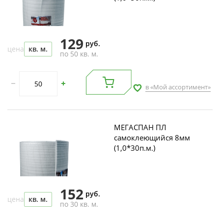
129
руб.
цена
кв. м.
по 50 кв. м.
в «Мой ассортимент»
МЕГАСПАН ПЛ
самоклеющийся 8мм
(1,0*30п.м.)
152
руб.
цена
кв. м.
по 30 кв. м.