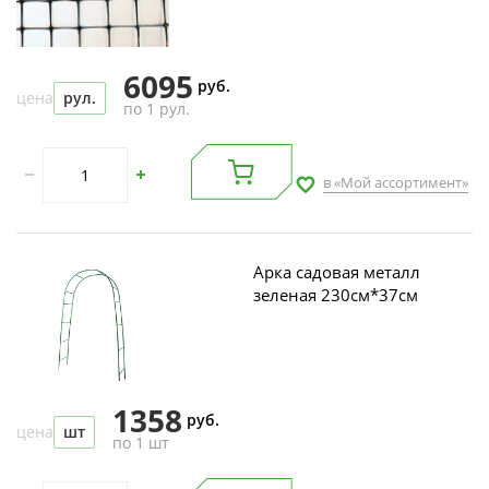
6095
руб.
цена
рул.
по 1 рул.
в «Мой ассортимент»
Арка садовая металл
зеленая 230см*37см
1358
руб.
цена
шт
по 1 шт