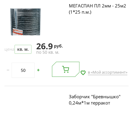
МЕГАСПАН ПЛ 2мм - 25м2
(1*25 п.м.)
26.9
руб.
цена
кв. м.
по 50 кв. м.
в «Мой ассортимент»
Заборчик "Бревнышко"
0,24м*1м терракот