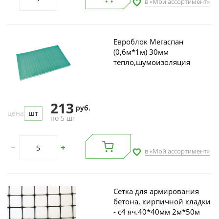
в «Мой ассортимент»
Евроблок Мегаспан
(0,6м*1м) 30мм
тепло,шумоизоляция
213
руб.
цена
шт
по 5 шт
в «Мой ассортимент»
Сетка для армирования
бетона, кирпичной кладки
- с4 яч.40*40мм 2м*50м