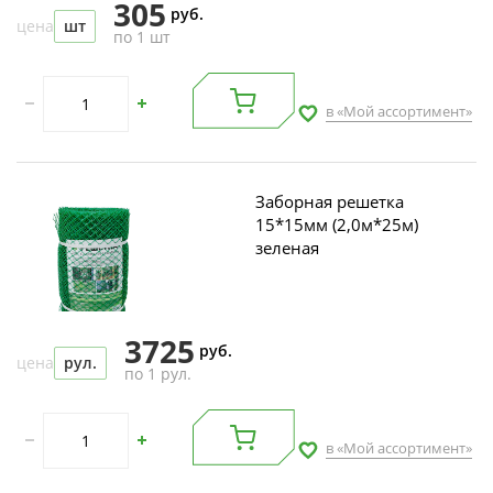
305
руб.
цена
шт
по 1 шт
в «Мой ассортимент»
Заборная решетка
15*15мм (2,0м*25м)
зеленая
3725
руб.
цена
рул.
по 1 рул.
в «Мой ассортимент»