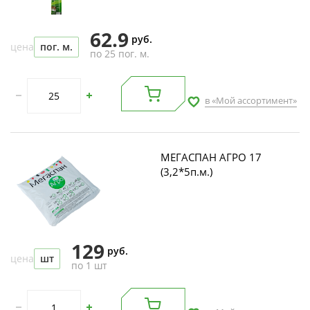
62.9
руб.
цена
пог. м.
по 25 пог. м.
в «Мой ассортимент»
МЕГАСПАН АГРО 17
(3,2*5п.м.)
129
руб.
цена
шт
по 1 шт