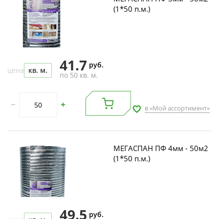
(1*50 п.м.)
41.7
руб.
цена
кв. м.
по 50 кв. м.
в «Мой ассортимент»
МЕГАСПАН ПФ 4мм - 50м2
(1*50 п.м.)
49.5
руб.