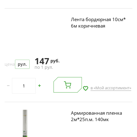
Лента бордюрная 10см*
6м коричневая
147
руб.
цена
рул.
по 1 рул.
в «Мой ассортимент»
Армированная пленка
2м*25п.м. 140мк