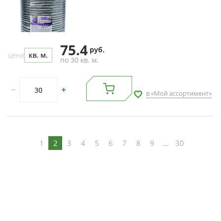
75.4
руб.
цена
кв. м.
по 30 кв. м.
в «Мой ассортимент»
1
2
3
4
5
6
7
8
9
...
30