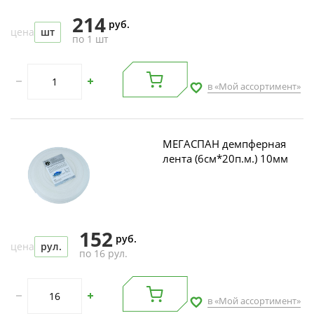
214
руб.
цена
шт
по 1 шт
в «Мой ассортимент»
МЕГАСПАН демпферная
лента (6см*20п.м.) 10мм
152
руб.
цена
рул.
по 16 рул.
в «Мой ассортимент»