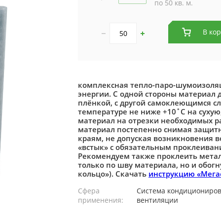
по 50 кв. м.
В ко
комплексная тепло-паро-шумоизоля
энергии. С одной стороны материал
плёнкой, с другой самоклеющимся с
температуре не ниже +10˚С на сухую
материал на отрезки необходимых 
материал постепенно снимая защитн
краям, не допуская возникновения 
«встык» с обязательным проклеива
Рекомендуем также проклеить мета
только по шву материала, но и обогн
кольцо»). Скачать
инструкцию «Мега
Сфера
Система кондициониров
применения:
вентиляции