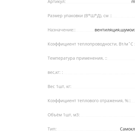
Артикул:
m
Размер упаковки (В*Ш*Д), см ::
Назначение::
вентиляция,шумои
Коэффициент теплопроводности, Вт/м˚С :
Температура применения, ::
вес,кг: :
Вес 1шт, кг:
Коэффициент теплового отражения, %::
Объём 1шт, м3:
Тип:
Самок