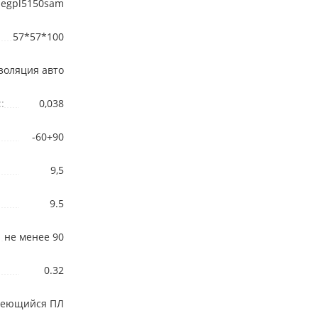
egpl5150sam
57*57*100
золяция авто
:
0,038
-60+90
9,5
9.5
не менее 90
0.32
леющийся ПЛ