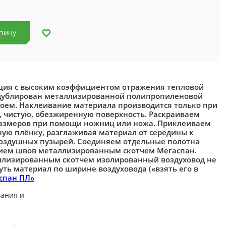
рзину
ция с высоким коэффициентом отражения тепловой
 дублирован металлизированной полипропиленовой
лоем. Наклеивание материала производится только при
, чистую, обезжиренную поверхность. Раскраиваем
размеров при помощи ножниц или ножа. Приклеиваем
ую плёнку, разглаживая материал от середины к
воздушных пузырей. Соединяем отдельные полотна
нием швов металлизированным скотчем Мегаспан.
ллизированным скотчем изолированный воздуховод не
уть материал по ширине воздуховода («взять его в
спан ПЛ»
ания и