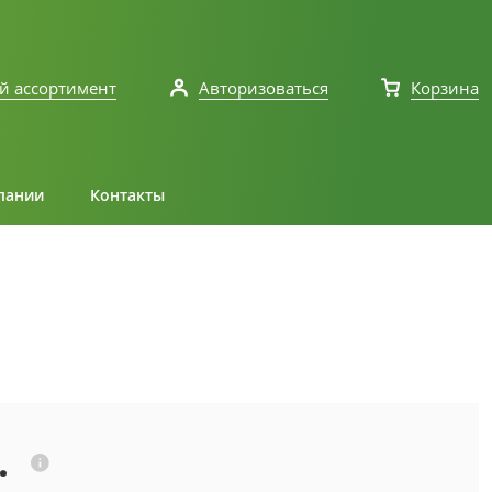
й ассортимент
Авторизоваться
Корзина
пании
Контакты
.