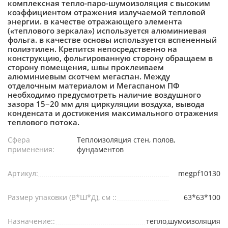
комплексная тепло-паро-шумоизоляция с высоким
коэффициентом отражения излучаемой тепловой
энергии. в качестве отражающего элемента
(«теплового зеркала») используется алюминиевая
фольга. в качестве основы используется вспененный
полиэтилен. Крепится непосредственно на
конструкцию, фольгированную сторону обращаем в
сторону помещения, швы проклеиваем
алюминиевым скотчем мегаспан. Между
отделочным материалом и Мегаспаном ПФ
необходимо предусмотреть наличие воздушного
зазора 15−20 мм для циркуляции воздуха, вывода
конденсата и достижения максимального отражения
теплового потока.
Сфера
Теплоизоляция стен, полов,
применения:
фундаментов
Артикул:
megpf10130
Размер упаковки (В*Ш*Д), см ::
63*63*100
Назначение::
тепло,шумоизоляция