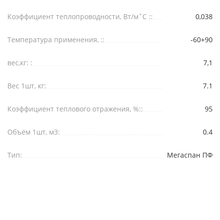
Коэффициент теплопроводности, Вт/м˚С ::
0,038
Температура применения, ::
-60+90
вес,кг: :
7,1
Вес 1шт, кг:
7.1
Коэффициент теплового отражения, %::
95
Объём 1шт, м3:
0.4
Тип:
Мегаспан ПФ