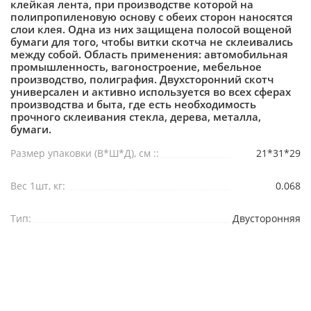
клейкая лента, при производстве которой на
полипропиленовую основу с обеих сторон наносятся
слои клея. Одна из них защищена полосой вощеной
бумаги для того, чтобы витки скотча не склеивались
между собой. Область применения: автомобильная
промышленность, вагоностроение, мебельное
производство, полиграфия. Двухсторонний скотч
универсален и активно используется во всех сферах
производства и быта, где есть необходимость
прочного склеивания стекла, дерева, металла,
бумаги.
Размер упаковки (В*Ш*Д), см ::
21*31*29
Вес 1шт, кг:
0.068
Тип:
Двусторонняя