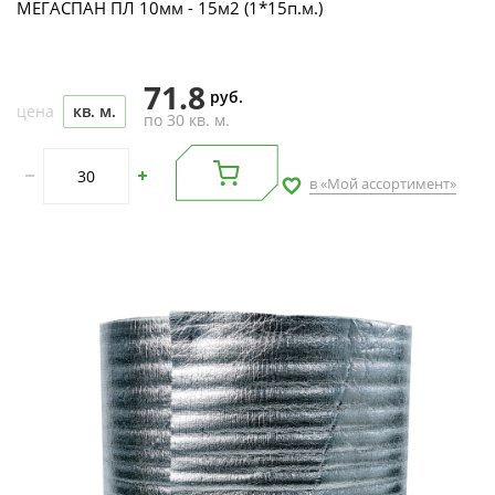
МЕГАСПАН ПЛ 10мм - 15м2 (1*15п.м.)
71.8
руб.
цена
кв. м.
по 30 кв. м.
в «Мой ассортимент»