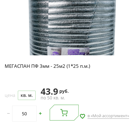
МЕГАСПАН ПФ 3мм - 25м2 (1*25 п.м.)
43.9
руб.
цена
кв. м.
по 50 кв. м.
в «Мой ассортимент»