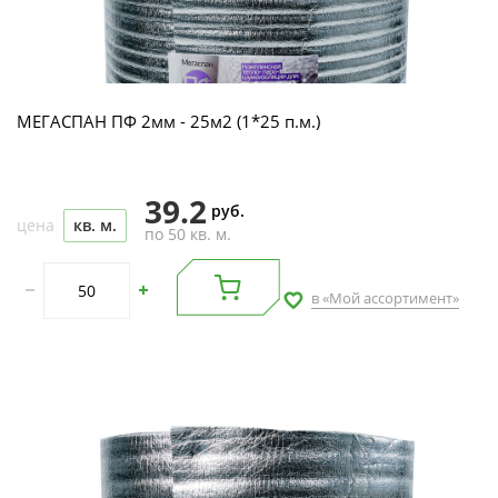
МЕГАСПАН ПФ 2мм - 25м2 (1*25 п.м.)
39.2
руб.
цена
кв. м.
по 50 кв. м.
в «Мой ассортимент»