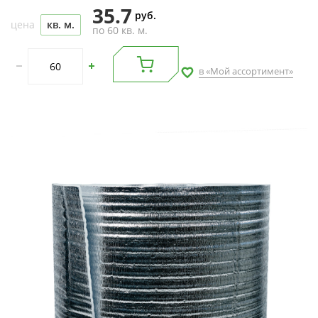
35.7
руб.
цена
кв. м.
по 60 кв. м.
в «Мой ассортимент»