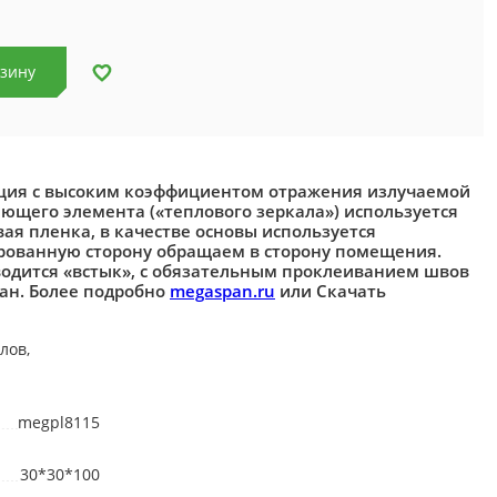
рзину
ция с высоким коэффициентом отражения излучаемой
ающего элемента («теплового зеркала») используется
я пленка, в качестве основы используется
рованную сторону обращаем в сторону помещения.
одится «встык», с обязательным проклеиванием швов
ан. Более подробно
megaspan.ru
или Скачать
лов,
megpl8115
30*30*100