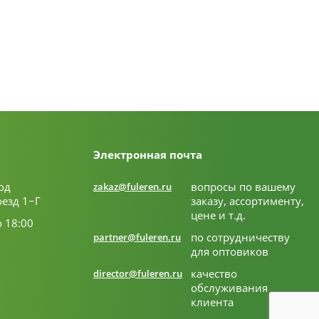
Электронная почта
од
вопросы по вашему
zakaz@fuleren.ru
оезд 1−Г
заказу, ассортименту,
цене и т.д.
о 18:00
по сотрудничеству
partner@fuleren.ru
для оптовиков
качество
director@fuleren.ru
обслуживания
клиента