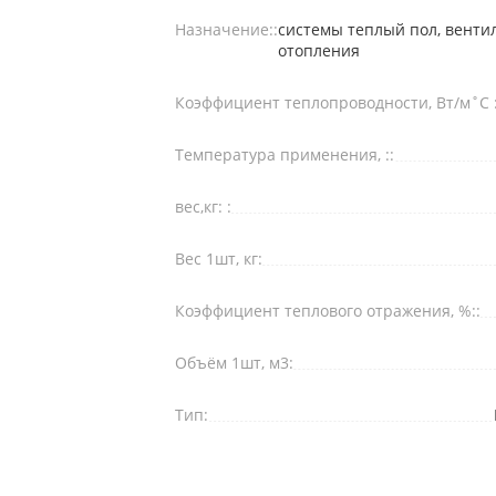
Назначение::
системы теплый пол, венти
отопления
Коэффициент теплопроводности, Вт/м˚С :
Температура применения, ::
вес,кг: :
Вес 1шт, кг:
Коэффициент теплового отражения, %::
Объём 1шт, м3:
Тип: