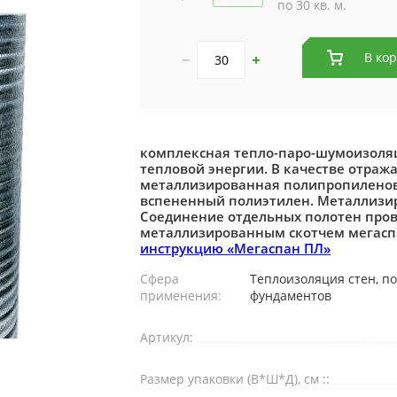
по 30 кв. м.
В ко
комплексная тепло-паро-шумоизоля
тепловой энергии. В качестве отраж
металлизированная полипропиленова
вспененный полиэтилен. Металлизи
Соединение отдельных полотен пров
металлизированным скотчем мегасп
инструкцию «Мегаспан ПЛ»
Сфера
Теплоизоляция стен, по
применения:
фундаментов
Артикул:
Размер упаковки (В*Ш*Д), см ::