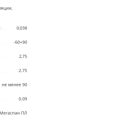
ляции,
:
0,038
-60+90
2,75
2.75
не менее 90
0.09
Мегаспан ПЛ