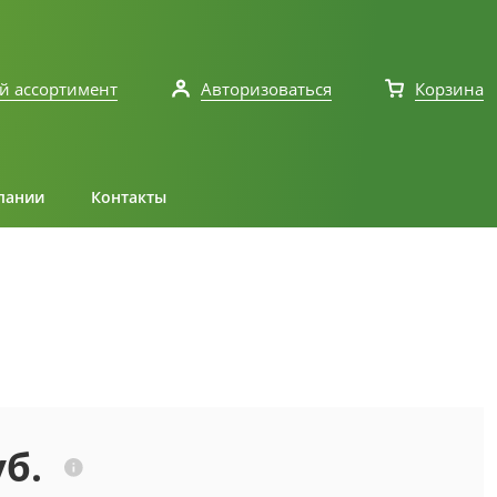
й ассортимент
Авторизоваться
Корзина
пании
Контакты
уб.