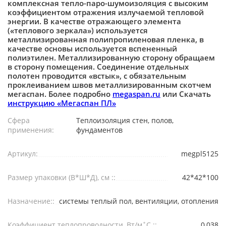
комплексная тепло-паро-шумоизоляция с высоким
коэффициентом отражения излучаемой тепловой
энергии. В качестве отражающего элемента
(«теплового зеркала») используется
металлизированная полипропиленовая пленка, в
качестве основы используется вспененный
полиэтилен. Металлизированную сторону обращаем
в сторону помещения. Соединение отдельных
полотен проводится «встык», с обязательным
проклеиванием швов металлизированным скотчем
мегаспан. Более подробно
megaspan.ru
или Скачать
инструкцию «Мегаспан ПЛ»
Сфера
Теплоизоляция стен, полов,
применения:
фундаментов
Артикул:
megpl5125
Размер упаковки (В*Ш*Д), см ::
42*42*100
Назначение::
системы теплый пол, вентиляции, отопления
Коэффициент теплопроводности, Вт/м˚С ::
0,038