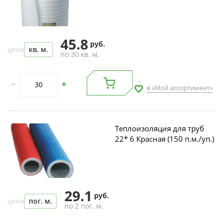
45.8
руб.
цена
кв. м.
по 30 кв. м.
в «Мой ассортимент»
Теплоизоляция для труб
22* 6 Красная (150 п.м./уп.)
29.1
руб.
цена
пог. м.
по 2 пог. м.