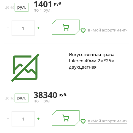
1401
руб.
цена
рул.
по 1 рул.
в «Мой ассортимент»
Искусственная трава
fuleren 40мм 2м*25м
двухцветная
38340
руб.
цена
рул.
по 1 рул.
в «Мой ассортимент»