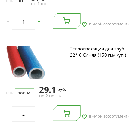
цена
шт
по 1 шт
в «Мой ассортимент»
Теплоизоляция для труб
22* 6 Синяя (150 п.м./уп.)
29.1
руб.
цена
пог. м.
по 2 пог. м.
в «Мой ассортимент»