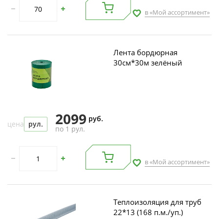
в «Мой ассортимент»
Лента бордюрная
30см*30м зелёный
2099
руб.
цена
рул.
по 1 рул.
в «Мой ассортимент»
Теплоизоляция для труб
22*13 (168 п.м./уп.)