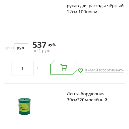
рукав для рассады чёрный
12см 100пог.м.
537
руб.
цена
рул.
по 1 рул.
в «Мой ассортимент»
Лента бордюрная
30см*20м зелёный