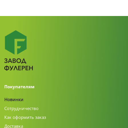
Покупателям
Новинки
Сотрудничество
Как оформить заказ
Доставка