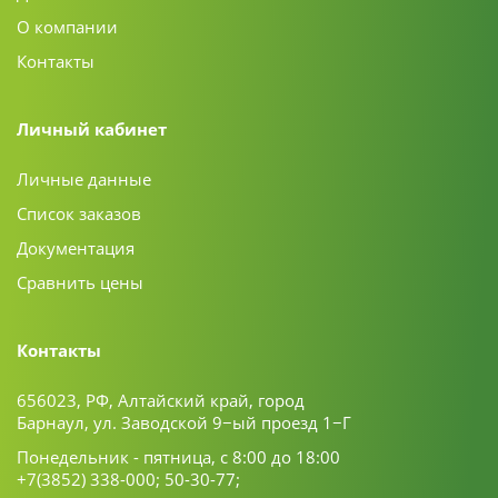
О компании
Контакты
Личный кабинет
Личные данные
Список заказов
Документация
Сравнить цены
Контакты
656023, РФ, Алтайский край, город
Барнаул, ул. Заводской 9−ый проезд 1−Г
Понедельник - пятница, с 8:00 до 18:00
+7(3852) 338-000;
50-30-77;