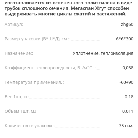
изготавливается из вспененного полиэтилена в виде
трубок сплошного сечения. Мегаспан Жгут способен
выдерживать многие циклы сжатий и растяжений.
Артикул:
zhg60
Размер упаковки (В*Ш*Д), см ::
6*6*300
Назначение::
Уплотнение, теплоизоляция
Коэффициент теплопроводности, Вт/м˚С ::
0,038
Температура применения, ::
-60+90
Вес 1шт, кг:
0.18
Объём 1шт, м3:
0.011
Количество в упаковке:
75 п.м.