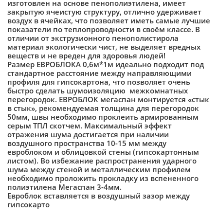
изготовлен на основе пенополиэтилена, имеет
закрытую ячеистую структуру, отлично удерживает
воздух в ячейках, что позволяет иметь самые лучшие
показатели по теплопроводности в своём классе. В
отличии от экструзионного пенополистирола
материал экологически чист, не выделяет вредных
веществ и не вреден для здоровья людей!
Размер ЕВРОБЛОКА 0,6м*1м идеально подходит под
стандартное расстояние между направляющими
профиля для гипсокартона, что позволяет очень
быстро сделать шумоизоляцию межкомнатных
перегородок. ЕВРОБЛОК мегаспан монтируется «стык
в стык», рекомендуемая толщина для перегородок
50мм, швы необходимо проклеить армированным
серым ТПЛ скотчем. Максимальный эффект
отражения шума достигается при наличии
воздушного пространства 10-15 мм между
евроблоком и облицовкой стены (гипсокартонным
листом). Во избежание распространения ударного
шума между стеной и металлическим профилем
необходимо проложить прокладку из вспененного
полиэтилена Мегаспан 3-4мм.
Евроблок вставляется в воздушный зазор между
гипсокарто