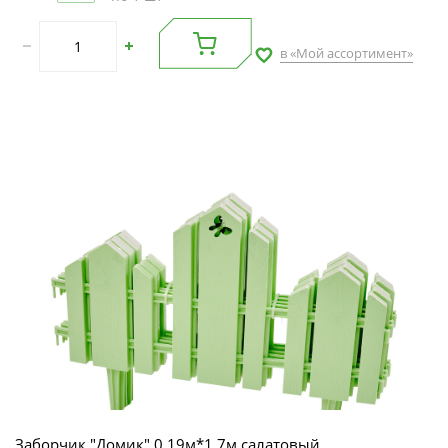
в «Мой ассортимент»
Заборчик "Домик" 0,19м*1,7м салатовый