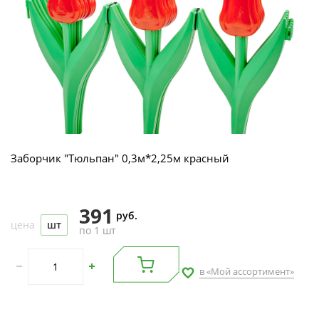
Заборчик "Тюльпан" 0,3м*2,25м красный
391
руб.
цена
шт
по 1 шт
в «Мой ассортимент»