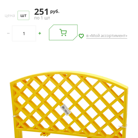
251
руб.
цена
шт
по 1 шт
в «Мой ассортимент»