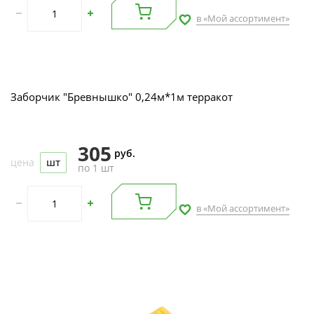
в «Мой ассортимент»
Заборчик "Бревнышко" 0,24м*1м терракот
305
руб.
цена
шт
по 1 шт
в «Мой ассортимент»