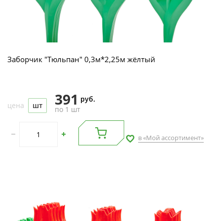
Заборчик "Тюльпан" 0,3м*2,25м жёлтый
391
руб.
цена
шт
по 1 шт
в «Мой ассортимент»