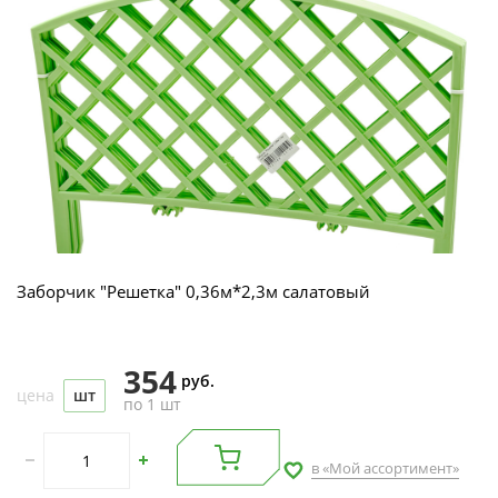
Заборчик "Решетка" 0,36м*2,3м салатовый
354
руб.
цена
шт
по 1 шт
в «Мой ассортимент»