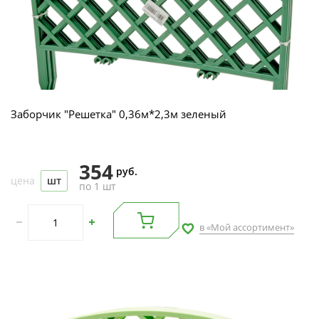
Заборчик "Решетка" 0,36м*2,3м зеленый
354
руб.
цена
шт
по 1 шт
в «Мой ассортимент»