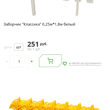
Заборчик "Классика" 0,25м*1,8м белый
251
руб.
цена
шт
по 1 шт
в «Мой ассортимент»