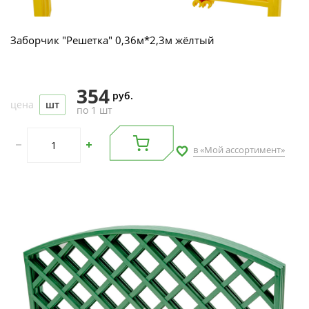
Заборчик "Решетка" 0,36м*2,3м жёлтый
354
руб.
цена
шт
по 1 шт
в «Мой ассортимент»