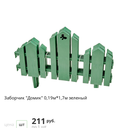
Заборчик "Домик" 0,19м*1,7м зеленый
211
руб.
цена
шт
по 1 шт