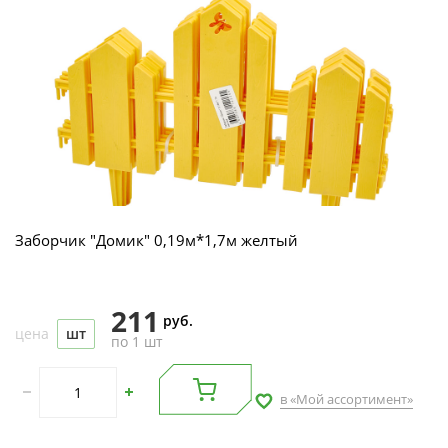
Заборчик "Домик" 0,19м*1,7м желтый
211
руб.
цена
шт
по 1 шт
в «Мой ассортимент»