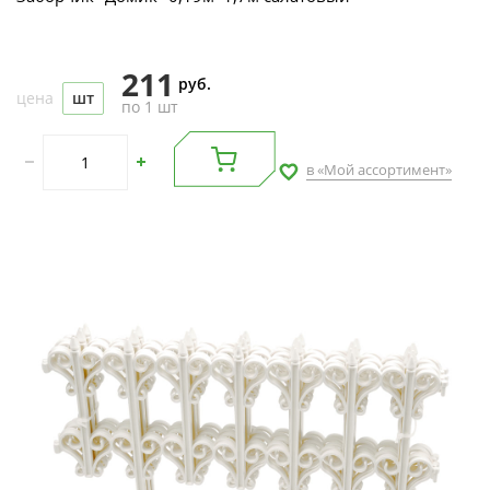
211
руб.
цена
шт
по 1 шт
в «Мой ассортимент»