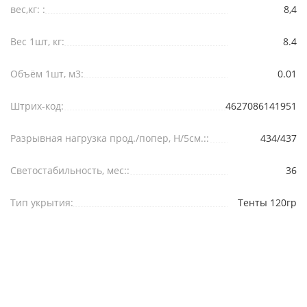
вес,кг: :
8,4
Вес 1шт, кг:
8.4
Объём 1шт, м3:
0.01
Штрих-код:
4627086141951
Разрывная нагрузка прод./попер, Н/5см.::
434/437
Светостабильность, мес::
36
Тип укрытия:
Тенты 120гр