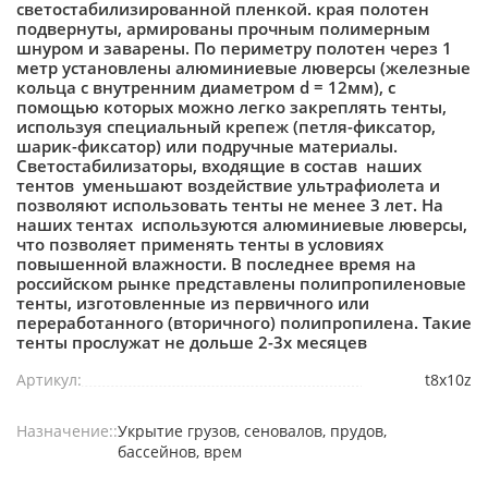
светостабилизированной пленкой. края полотен
подвернуты, армированы прочным полимерным
шнуром и заварены. По периметру полотен через 1
метр установлены алюминиевые люверсы (железные
кольца с внутренним диаметром d = 12мм), с
помощью которых можно легко закреплять тенты,
используя специальный крепеж (петля-фиксатор,
шарик-фиксатор) или подручные материалы.
Светостабилизаторы, входящие в состав наших
тентов уменьшают воздействие ультрафиолета и
позволяют использовать тенты не менее 3 лет. На
наших тентах используются алюминиевые люверсы,
что позволяет применять тенты в условиях
повышенной влажности. В последнее время на
российском рынке представлены полипропиленовые
тенты, изготовленные из первичного или
переработанного (вторичного) полипропилена. Такие
тенты прослужат не дольше 2-3х месяцев
Артикул:
t8x10z
Назначение::
Укрытие грузов, сеновалов, прудов,
бассейнов, врем