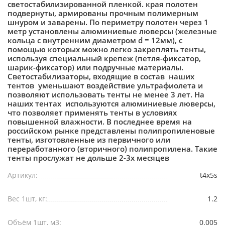
светостабилизированной пленкой. края полотен
подвернуты, армированы прочным полимерным
шнуром и заварены. По периметру полотен через 1
метр установлены алюминиевые люверсы (железные
кольца с внутренним диаметром d = 12мм), с
помощью которых можно легко закреплять тенты,
используя специальный крепеж (петля-фиксатор,
шарик-фиксатор) или подручные материалы.
Светостабилизаторы, входящие в состав наших
тентов уменьшают воздействие ультрафиолета и
позволяют использовать тенты не менее 3 лет. На
наших тентах используются алюминиевые люверсы,
что позволяет применять тенты в условиях
повышенной влажности. В последнее время на
российском рынке представлены полипропиленовые
тенты, изготовленные из первичного или
переработанного (вторичного) полипропилена. Такие
тенты прослужат не дольше 2-3х месяцев
Артикул:
t4x5s
Вес 1шт, кг:
1.2
Объём 1шт, м3:
0.005