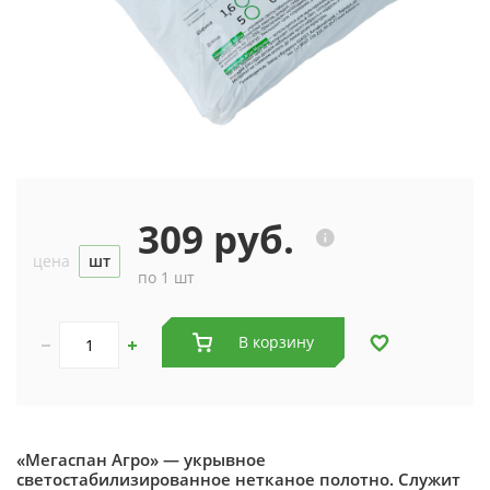
309 руб.
цена
шт
по 1 шт
В корзину
«Мегаспан Агро» — укрывное
светостабилизированное нетканое полотно. Служит