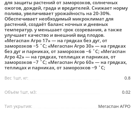
для защиты растений от заморозков, солнечных
ожогов, дождей, града и вредителей. Снижает норму
полива, увеличивает урожайность на 20-30%.
Обеспечивает необходимый микроклимат для
растений, создаёт баланс ночных и дневных
температур. у меньшает срок созревания, а также
улучшает качество и внешний вид плодов.
«Мегаспан Агро 17» — на грядках без дуг, от
заморозков −5 ˚С; «Мегаспан Агро 30» — на грядках
без дуг и парниках, от заморозков −6 ˚С; «Мегаспан
Агро 42» — на грядках, теплицах и парниках, от
заморозков −7 ˚С; «Мегаспан Агро 60» — на грядках,
теплицах и парниках, от заморозков −9 ˚С;
Вес 1шт, кг:
0.8
Объём 1шт, м3:
0.02
Тип укрытия:
Мегаспан АГРО