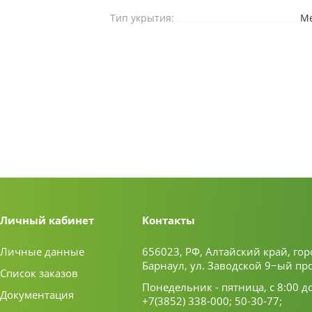
Тип укрытия:
Ме
Личный кабинет
Контакты
Личные данные
656023, РФ, Алтайский край, гор
Барнаул, ул. Заводской 9−ый пр
Список заказов
Понедельник - пятница, с 8:00 д
Документация
+7(3852) 338-000;
50-30-77;