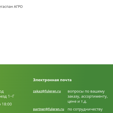
гаспан АГРО
Электронная почта
од
вопросы по вашему
zakaz@fuleren.ru
оезд 1−Г
заказу, ассортименту,
цене и т.д.
о 18:00
по сотрудничеству
partner@fuleren.ru