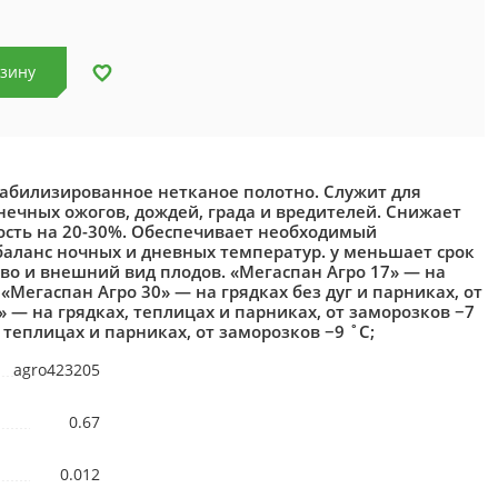
рзину
табилизированное нетканое полотно. Служит для
нечных ожогов, дождей, града и вредителей. Снижает
ость на 20-30%. Обеспечивает необходимый
баланс ночных и дневных температур. у меньшает срок
тво и внешний вид плодов. «Мегаспан Агро 17» — на
; «Мегаспан Агро 30» — на грядках без дуг и парниках, от
» — на грядках, теплицах и парниках, от заморозков −7
 теплицах и парниках, от заморозков −9 ˚С;
agro423205
0.67
0.012