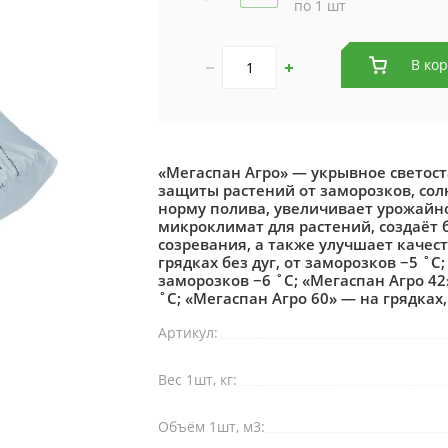
по 1 шт
В ко
«Мегаспан Агро» — укрывное светос
защиты растений от заморозков, сол
норму полива, увеличивает урожайн
микроклимат для растений, создаёт 
созревания, а также улучшает качес
грядках без дуг, от заморозков −5 ˚С
заморозков −6 ˚С; «Мегаспан Агро 42
˚С; «Мегаспан Агро 60» — на грядках,
Артикул:
Вес 1шт, кг:
Объём 1шт, м3: