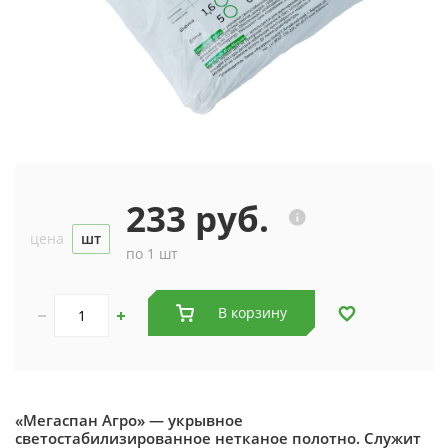
233 руб.
цена
шт
по 1 шт
В корзину
«Мегаспан Агро» — укрывное
светостабилизированное нетканое полотно. Служит