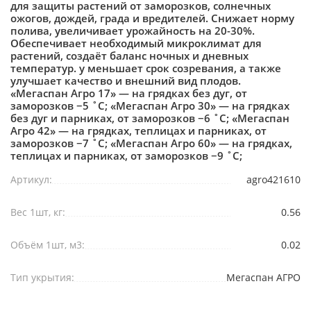
для защиты растений от заморозков, солнечных
ожогов, дождей, града и вредителей. Снижает норму
полива, увеличивает урожайность на 20-30%.
Обеспечивает необходимый микроклимат для
растений, создаёт баланс ночных и дневных
температур. у меньшает срок созревания, а также
улучшает качество и внешний вид плодов.
«Мегаспан Агро 17» — на грядках без дуг, от
заморозков −5 ˚С; «Мегаспан Агро 30» — на грядках
без дуг и парниках, от заморозков −6 ˚С; «Мегаспан
Агро 42» — на грядках, теплицах и парниках, от
заморозков −7 ˚С; «Мегаспан Агро 60» — на грядках,
теплицах и парниках, от заморозков −9 ˚С;
Артикул:
agro421610
Вес 1шт, кг:
0.56
Объём 1шт, м3:
0.02
Тип укрытия:
Мегаспан АГРО