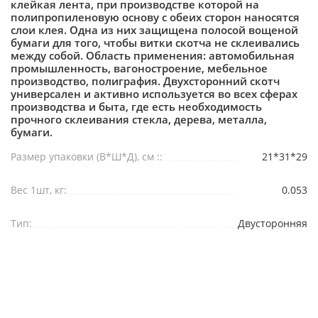
клейкая лента, при производстве которой на
полипропиленовую основу с обеих сторон наносятся
слои клея. Одна из них защищена полосой вощеной
бумаги для того, чтобы витки скотча не склеивались
между собой. Область применения: автомобильная
промышленность, вагоностроение, мебельное
производство, полиграфия. Двухсторонний скотч
универсален и активно используется во всех сферах
производства и быта, где есть необходимость
прочного склеивания стекла, дерева, металла,
бумаги.
Размер упаковки (В*Ш*Д), см ::
21*31*29
Вес 1шт, кг:
0.053
Тип:
Двусторонняя