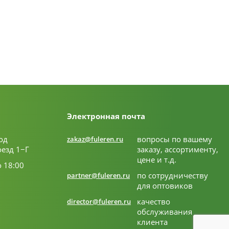
Электронная почта
од
вопросы по вашему
zakaz@fuleren.ru
оезд 1−Г
заказу, ассортименту,
цене и т.д.
о 18:00
по сотрудничеству
partner@fuleren.ru
для оптовиков
качество
director@fuleren.ru
обслуживания
клиента