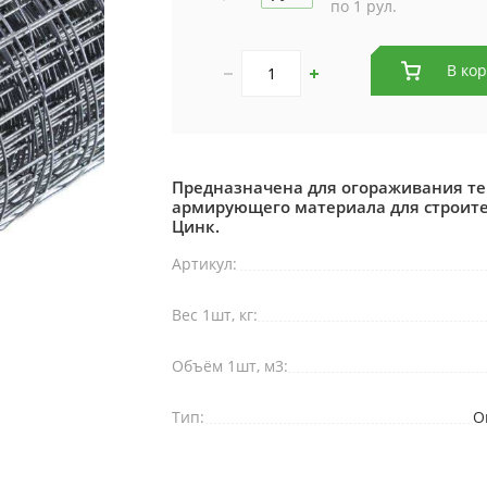
по 1 рул.
В ко
Предназначена для огораживания те
армирующего материала для строите
Цинк.
Артикул:
Вес 1шт, кг:
Объём 1шт, м3:
Тип:
О