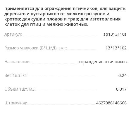
применяется для ограждения птичников; для защиты
деревьев и кустарников от мелких грызунов и
кротов; для сушки плодов и трав; для изготовления
клеток для птиц и мелких животных.
Артикул:
sp1313110z
Размер упаковки (В*Ш*Д), см ::
13*13*102
Назначение::
ограждение птичников
Вес 1шт, кг:
0.24
Объём 1шт, м3:
0.017
Штрих-код:
4627086146666