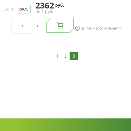
2362
руб.
цена
рул.
по 1 рул.
в «Мой ассортимент»
1
2
3