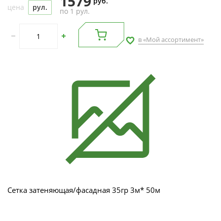
1579
руб.
цена
рул.
по 1 рул.
в «Мой ассортимент»
Сетка затеняющая/фасадная 35гр 3м* 50м