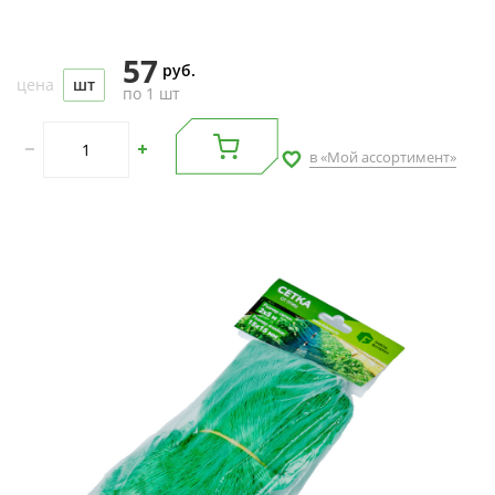
57
руб.
цена
шт
по 1 шт
в «Мой ассортимент»