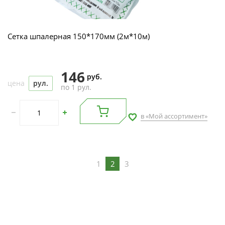
Сетка шпалерная 150*170мм (2м*10м)
146
руб.
цена
рул.
по 1 рул.
в «Мой ассортимент»
1
2
3