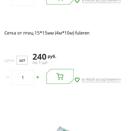
в «Мой ассортимент»
Сетка от птиц 15*15мм (4м*10м) fuleren
240
руб.
цена
шт
по 1 шт
в «Мой ассортимент»