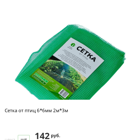
Сетка от птиц 6*6мм 2м*3м
142
руб.
цена
шт