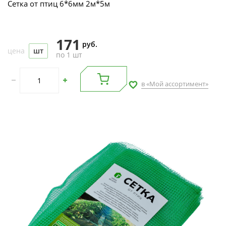
Сетка от птиц 6*6мм 2м*5м
171
руб.
цена
шт
по 1 шт
в «Мой ассортимент»