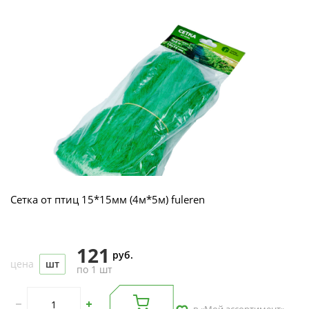
Сетка от птиц 15*15мм (4м*5м) fuleren
121
руб.
цена
шт
по 1 шт