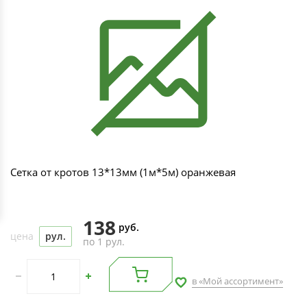
Сетка от кротов 13*13мм (1м*5м) оранжевая
138
руб.
цена
рул.
по 1 рул.
в «Мой ассортимент»