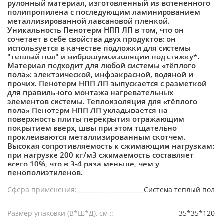
рулонный материал, изготовленный из вспененного
полипропилена с последующим ламинированием
металлизированной лавсановой пленкой.
Уникальность Пенотерм НПП ЛП в том, что он
сочетает в себе свойства двух продуктов: он
используется в качестве подложки для системы
"теплый пол" и виброшумоизоляции под стяжку*.
Материал подходит для любой системы «тёплого
пола»: электрической, инфракрасной, водяной и
прочих. Пенотерм НПП ЛП выпускается с разметкой
для правильного монтажа нагревательных
элементов системы. Теплоизоляция для «тёплого
пола» Пенотерм НПП ЛП укладывается на
поверхность плиты перекрытия отражающим
покрытием вверх, швы при этом тщательно
проклеиваются металлизированным скотчем.
Высокая сопротивляемость к сжимающим нагрузкам:
при нагрузке 200 кг/м3 сжимаемость составляет
всего 10%, что в 3-4 раза меньше, чем у
пенополиэтиленов.
Сфера применения:
Система теплый пол
Размер упаковки (В*Ш*Д), см ::
35*35*120