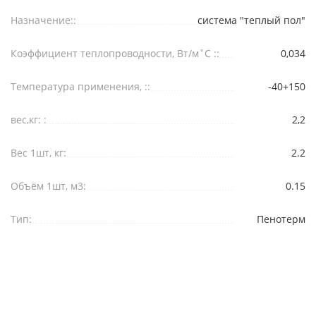
Назначение::
система "теплый пол"
Коэффициент теплопроводности, Вт/м˚С ::
0,034
Температура применения, ::
-40+150
вес,кг: :
2,2
Вес 1шт, кг:
2.2
Объём 1шт, м3:
0.15
Тип:
Пенотерм