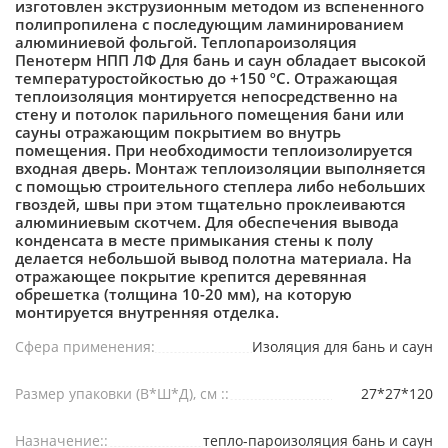
изготовлен экструзионным методом из вспененного
полипропилена с последующим ламинированием
алюминиевой фольгой. Теплопароизоляция
Пенотерм НПП ЛФ Для бань и саун обладает высокой
температуростойкостью до +150 ºС. Отражающая
теплоизоляция монтируется непосредственно на
стену и потолок парильного помещения бани или
сауны отражающим покрытием во внутрь
помещения. При необходимости теплоизолируется
входная дверь. Монтаж теплоизоляции выполняется
с помощью строительного степлера либо небольших
гвоздей, швы при этом тщательно проклеиваются
алюминиевым скотчем. Для обеспечения вывода
конденсата в месте примыкания стены к полу
делается небольшой вывод полотна материала. На
отражающее покрытие крепится деревянная
обрешетка (толщина 10-20 мм), на которую
монтируется внутренняя отделка.
Сфера применения:
Изоляция для бань и саун
Размер упаковки (В*Ш*Д), см ::
27*27*120
Назначение::
тепло-пароизоляция бань и саун