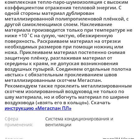
комплексная тепло-паро-шумоизоляция с высоким
коэффициентом отражения тепловой энергии. С
одной стороны материал дублирован
металлизированной полипропиленовой плёнкой, с
другой самоклеющимся слоем. Наклеивание
материала производится только при температуре не
ниже +10˚С на сухую, чистую, обезжиренную
поверхность. Раскраиваем материал на отрезки
необходимых размеров при помощи ножниц или
ножа. Приклеиваем материал постепенно снимая
защитную плёнку, разглаживая материал от
середины к краям, не допуская возникновения
воздушных пузырей. Соединяем отдельные полотна
«встык» с обязательным проклеиванием швов
металлизированным скотчем Мегаспан.
Рекомендуем также проклеить металлизированным
скотчем изолированный воздуховод не только по
шву материала, но и обогнуть материал по ширине
воздуховода («взять его в кольцо»). Скачать
инструкцию «Мегаспан ПЛ»
Сфера
Система кондиционирования и
применения:
вентиляции