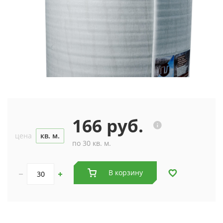
166 руб.
цена
кв. м.
по 30 кв. м.
В корзину