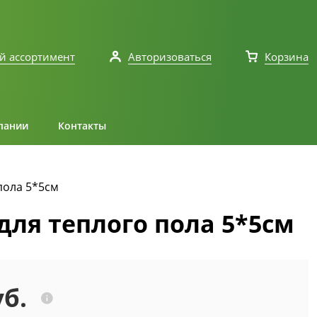
й ассортимент
Авторизоваться
Корзина
пании
Контакты
пола 5*5см
 для теплого пола 5*5см
уб.