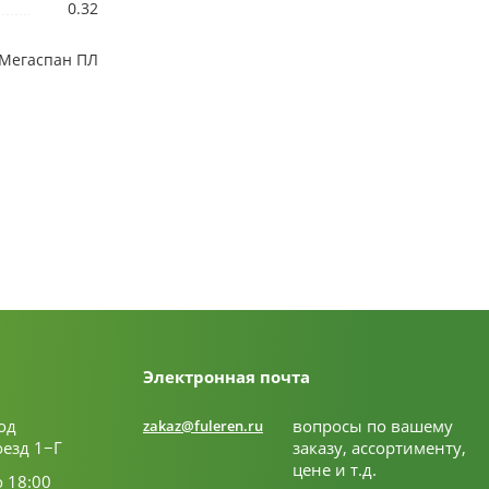
0.32
Мегаспан ПЛ
Электронная почта
од
вопросы по вашему
zakaz@fuleren.ru
оезд 1−Г
заказу, ассортименту,
цене и т.д.
о 18:00