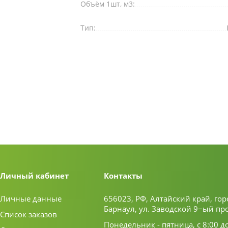
Объём 1шт, м3:
Тип:
Личный кабинет
Контакты
Личные данные
656023, РФ, Алтайский край, гор
Барнаул, ул. Заводской 9−ый пр
Список заказов
Понедельник - пятница, с 8:00 д