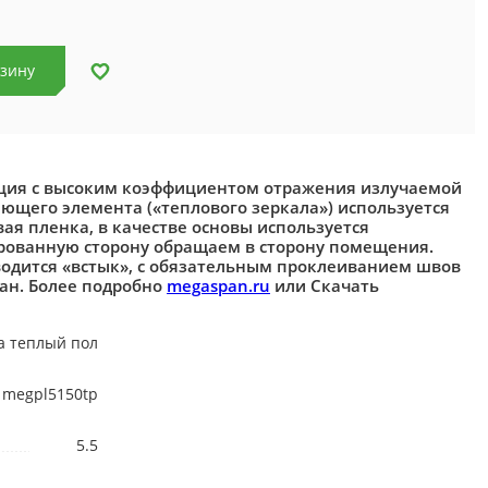
рзину
ция с высоким коэффициентом отражения излучаемой
ающего элемента («теплового зеркала») используется
я пленка, в качестве основы используется
рованную сторону обращаем в сторону помещения.
одится «встык», с обязательным проклеиванием швов
ан. Более подробно
megaspan.ru
или Скачать
а теплый пол
megpl5150tp
5.5