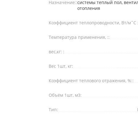
Назначение::
системы теплый пол, венти
отопления
Коэффициент теплопроводности, Вт/м˚С :
Температура применения, ::
вес,кг: :
Вес 1шт, кг:
Коэффициент теплового отражения, %::
Объём 1шт, м3:
Тип: