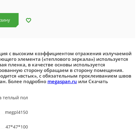
рзину
ция с высоким коэффициентом отражения излучаемой
ающего элемента («теплового зеркала») используется
я пленка, в качестве основы используется
рованную сторону обращаем в сторону помещения.
одится «встык», с обязательным проклеиванием швов
ан. Более подробно
megaspan.ru
или Скачать
а теплый пол
megpl4150
47*47*100