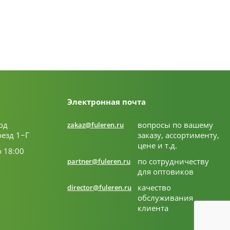
Электронная почта
од
вопросы по вашему
zakaz@fuleren.ru
оезд 1−Г
заказу, ассортименту,
цене и т.д.
о 18:00
по сотрудничеству
partner@fuleren.ru
для оптовиков
качество
director@fuleren.ru
обслуживания
клиента