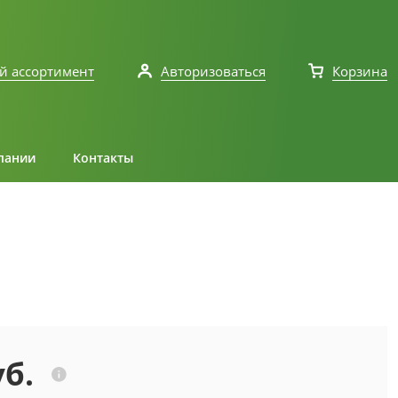
й ассортимент
Авторизоваться
Корзина
пании
Контакты
уб.