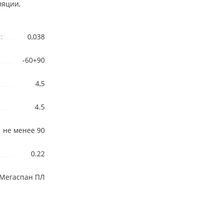
ляции,
:
0,038
-60+90
4,5
4.5
не менее 90
0.22
Мегаспан ПЛ