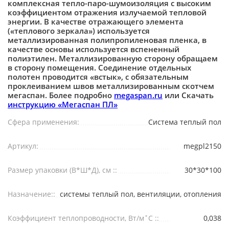
комплексная тепло-паро-шумоизоляция с высоким
коэффициентом отражения излучаемой тепловой
энергии. В качестве отражающего элемента
(«теплового зеркала») используется
металлизированная полипропиленовая пленка, в
качестве основы используется вспененный
полиэтилен. Металлизированную сторону обращаем
в сторону помещения. Соединение отдельных
полотен проводится «встык», с обязательным
проклеиванием швов металлизированным скотчем
мегаспан. Более подробно
megaspan.ru
или Скачать
инструкцию «Мегаспан ПЛ»
Сфера применения:
Система теплый пол
Артикул:
megpl2150
Размер упаковки (В*Ш*Д), см ::
30*30*100
Назначение::
системы теплый пол, вентиляции, отопления
Коэффициент теплопроводности, Вт/м˚С ::
0,038