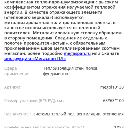
комплексная тепло-паро-шумоизоляция с высоким
коэффициентом отражения излучаемой тепловой
энергии. В качестве отражающего элемента
(«теплового зеркала») используется
металлизированная полипропиленовая пленка, в
качестве основы используется вспененный
полиэтилен. Металлизированную сторону обращаем
в сторону помещения. Соединение отдельных
полотен проводится «встык», с обязательным
проклеиванием швов металлизированным скотчем
мегаспан. Более подробно
megaspan.ru
или Скачать
инструкцию «Мегаспан ПЛ»
Сфера
Теплоизоляция стен, полов,
применения:
фундаментов
Артикул:
megpl10130
Размер упаковки (В*Ш*Д), см ::
63*63*100
Назначение::
системы теплый пол, вентиляции, отопления
Коэффициент теплопроводности, Вт/м˚С ::
0,038