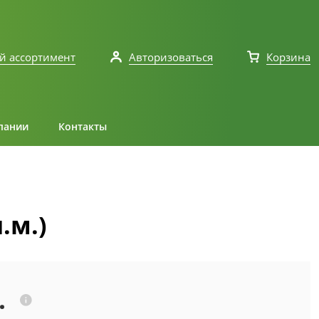
й ассортимент
Авторизоваться
Корзина
пании
Контакты
.м.)
.