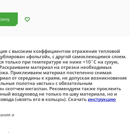
рзину
ция с высоким коэффициентом отражения тепловой
дублирован «фольгой», с другой самоклеющимся слоем.
 только при температуре не ниже +10˚С на сухую,
 Раскраиваем материал на отрезки необходимых
ожа. Приклеиваем материал постепенно снимая
риал от середины к краям, не допуская возникновения
льные полотна «встык» с обязательным
 скотчем мегаспан. Рекомендуем также проклеить
ый воздуховод не только по шву материала, но и
вода («взять его в кольцо»). Скачать
инструкцию
ания и