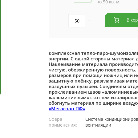
по 50 кв. м.
В ко
комплексная тепло-паро-шумоизоля
энергии. С одной стороны материал 
Наклеивание материала производится
чистую, обезжиренную поверхность.
размеров при помощи ножниц или н
защитную плёнку, разглаживая мате
воздушных пузырей. Соединяем отде
проклеиванием швов «алюминиевым»
«алюминиевым» скотчем изолированн
обогнуть материал по ширине воздухо
«Мегаспан ПФ»
Сфера
Система кондициониров
применения:
вентиляции