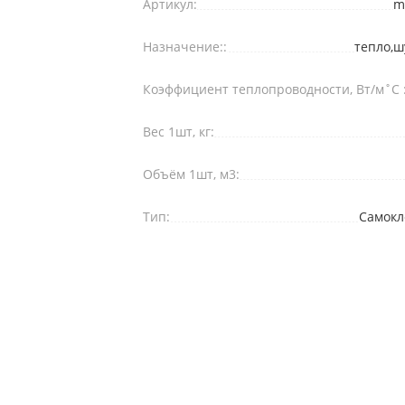
Артикул:
m
Назначение::
тепло,
Коэффициент теплопроводности, Вт/м˚С :
Вес 1шт, кг:
Объём 1шт, м3:
Тип:
Самок