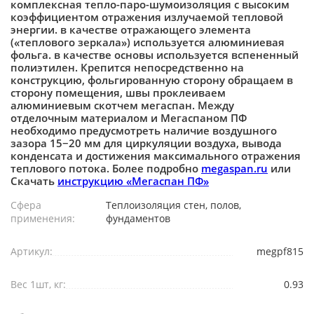
комплексная тепло-паро-шумоизоляция с высоким
коэффициентом отражения излучаемой тепловой
энергии. в качестве отражающего элемента
(«теплового зеркала») используется алюминиевая
фольга. в качестве основы используется вспененный
полиэтилен. Крепится непосредственно на
конструкцию, фольгированную сторону обращаем в
сторону помещения, швы проклеиваем
алюминиевым скотчем мегаспан. Между
отделочным материалом и Мегаспаном ПФ
необходимо предусмотреть наличие воздушного
зазора 15−20 мм для циркуляции воздуха, вывода
конденсата и достижения максимального отражения
теплового потока. Более подробно
megaspan.ru
или
Скачать
инструкцию «Мегаспан ПФ»
Сфера
Теплоизоляция стен, полов,
применения:
фундаментов
Артикул:
megpf815
Вес 1шт, кг:
0.93