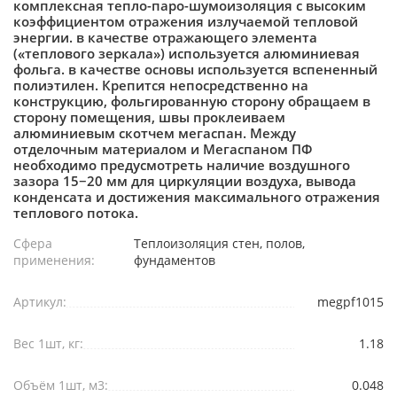
комплексная тепло-паро-шумоизоляция с высоким
коэффициентом отражения излучаемой тепловой
энергии. в качестве отражающего элемента
(«теплового зеркала») используется алюминиевая
фольга. в качестве основы используется вспененный
полиэтилен. Крепится непосредственно на
конструкцию, фольгированную сторону обращаем в
сторону помещения, швы проклеиваем
алюминиевым скотчем мегаспан. Между
отделочным материалом и Мегаспаном ПФ
необходимо предусмотреть наличие воздушного
зазора 15−20 мм для циркуляции воздуха, вывода
конденсата и достижения максимального отражения
теплового потока.
Сфера
Теплоизоляция стен, полов,
применения:
фундаментов
Артикул:
megpf1015
Вес 1шт, кг:
1.18
Объём 1шт, м3:
0.048