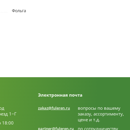
Фольга
Электронная почта
од
вопросы по вашему
zakaz@fuleren.ru
оезд 1−Г
заказу, ассортименту,
цене и т.д.
о 18:00
по сотрудничеству
partner@fuleren.ru