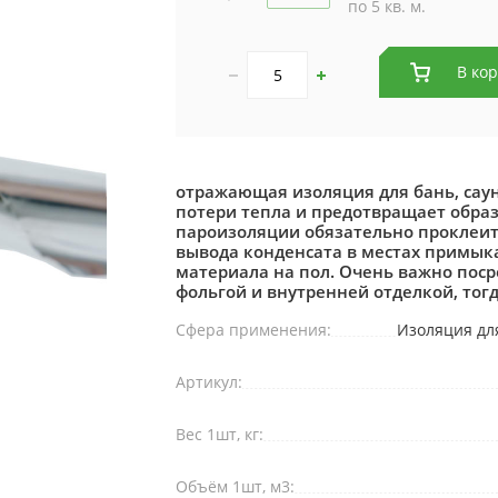
по 5 кв. м.
В ко
отражающая изоляция для бань, сау
потери тепла и предотвращает обра
пароизоляции обязательно проклеи
вывода конденсата в местах примыка
материала на пол. Очень важно поср
фольгой и внутренней отделкой, тог
Сфера применения:
Изоляция для
Артикул:
Вес 1шт, кг:
Объём 1шт, м3: