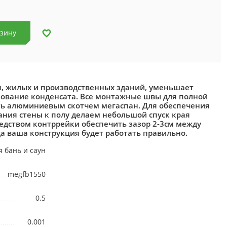
рзину
н, жилых и производственных зданий, уменьшает
зование конденсата. Все монтажные швы для полной
ть алюминиевым скотчем мегаспан. Для обеспечения
ния стены к полу делаем небольшой спуск края
едством контррейки обеспечить зазор 2-3см между
да ваша конструкция будет работать правильно.
 бань и саун
megfb1550
0.5
0.001