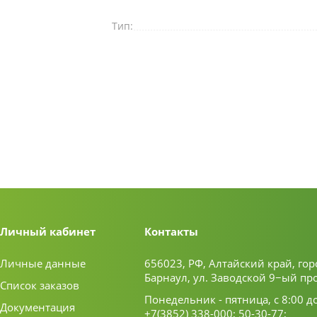
Тип:
Личный кабинет
Контакты
Личные данные
656023, РФ, Алтайский край, гор
Барнаул, ул. Заводской 9−ый пр
Список заказов
Понедельник - пятница, с 8:00 д
Документация
+7(3852) 338-000;
50-30-77;