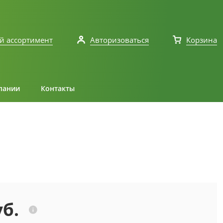
й ассортимент
Авторизоваться
Корзина
пании
Контакты
уб.