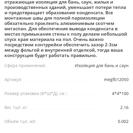
отражающая изоляция для бань, саун, жилых и
производственных зданий, уменьшает потери тепла
и предотвращает образование конденсата. Все
монтажные швы для полной пароизоляции
обязательно проклеить алюминиевым скотчем
мегаспан. Для обеспечения вывода конденсата в
местах примыкания стены к полу делаем небольшой
спуск края материала на пол. Очень важно
посредством контррейки обеспечить зазор 2-3см
между фольгой и внутренней отделкой, тогда ваша
конструкция будет работать правильно.
Сфера применения:
Изоляция для бань и саун
Артикул:
megfb12050
Размер упаковки (В*Ш*Д), см ::
4*4*100
Вес 1шт, кг:
2.16
Объём 1шт, м3:
0.002