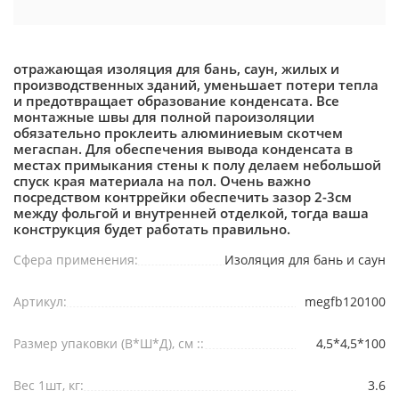
отражающая изоляция для бань, саун, жилых и
производственных зданий, уменьшает потери тепла
и предотвращает образование конденсата. Все
монтажные швы для полной пароизоляции
обязательно проклеить алюминиевым скотчем
мегаспан. Для обеспечения вывода конденсата в
местах примыкания стены к полу делаем небольшой
спуск края материала на пол. Очень важно
посредством контррейки обеспечить зазор 2-3см
между фольгой и внутренней отделкой, тогда ваша
конструкция будет работать правильно.
Сфера применения:
Изоляция для бань и саун
Артикул:
megfb120100
Размер упаковки (В*Ш*Д), см ::
4,5*4,5*100
Вес 1шт, кг:
3.6