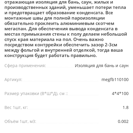
отражающая изоляция для бань, саун, жилых и
производственных зданий, уменьшает потери тепла
и предотвращает образование конденсата. Все
монтажные швы для полной пароизоляции
обязательно проклеить алюминиевым скотчем
мегаспан. Для обеспечения вывода конденсата в
местах примыкания стены к полу делаем небольшой
спуск края материала на пол. Очень важно
посредством контррейки обеспечить зазор 2-3см
между фольгой и внутренней отделкой, тогда ваша
конструкция будет работать правильно.
Сфера применения:
Изоляция для бань и саун
Артикул:
megfb110100
Размер упаковки (В*Ш*Д), см ::
4*4*100
Вес 1шт, кг:
1.8
Объём 1шт, м3:
0.002