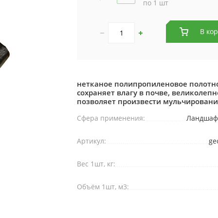
по 1 шт
В ко
нетканое полипропиленовое полотно,
сохраняет влагу в почве, великолеп
позволяет произвести мульчировани
Сфера применения:
Ландшаф
Артикул:
ge
Вес 1шт, кг:
Объём 1шт, м3: