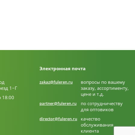
Электронная почта
од
вопросы по вашему
zakaz@fuleren.ru
оезд 1−Г
заказу, ассортименту,
цене и т.д.
о 18:00
по сотрудничеству
partner@fuleren.ru
для оптовиков
качество
director@fuleren.ru
обслуживания
клиента