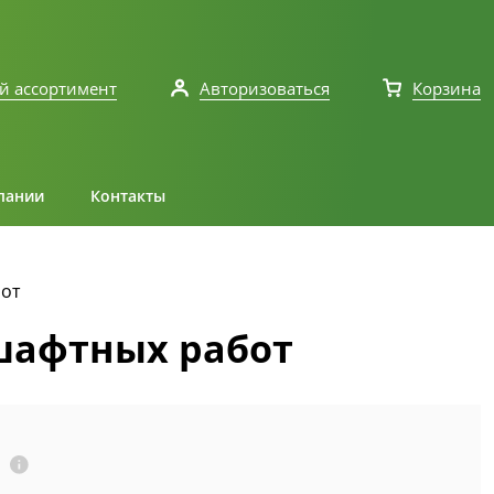
й ассортимент
Авторизоваться
Корзина
пании
Контакты
бот
дшафтных работ