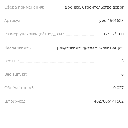
Сфера применения:
Дренаж, Строительство дорог
Артикул:
geo-1501625
Размер упаковки (В*Ш*Д), см ::
12*12*160
Назначение::
разделение, дренаж, фильтрация
вес,кг: :
6
Вес 1шт, кг:
6
Объём 1шт, м3:
0.027
Штрих-код:
4627086141562