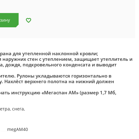
рзину
ана для утепленной наклонной кровли;
и наружних стен с утеплением, защищает утеплитель и
га, дождя, подкровельного конденсата и выводит
лителю. Рулоны укладываются горизонтально в
у. Нахлёст верхнего полотна на нижний должен
чать инструкцию «Мегаспан АМ» (размер 1,7 Мб,
тра, снега,
megAM40