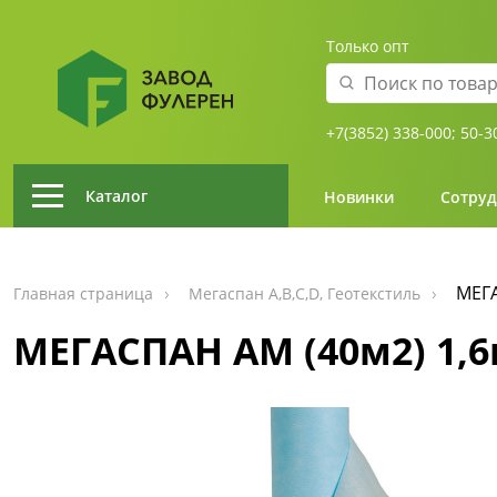
Только опт
+7(3852) 338-000;
50-3
Каталог
Новинки
Сотруд
МЕГА
Главная страница
Мегаспан А,В,С,D, Геотекстиль
МЕГАСПАН AM (40м2) 1,6