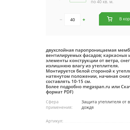
по 40 кв. м.
В ко
двухслойная паропроницаемая мембр
вентилируемых фасадов; каркасных 
элементы конструкции от ветра, сне
излишнюю влагу из утеплителя.
Монтируется белой стороной к утеп
натянутом положении, начиная сниз
составлять 10-15 см.
Более подробно megaspan.ru или Ска
формат PDF)
Сфера
Защита утеплителя от ве
применения:
дождя
Артикул: