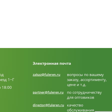
Электронная почта
од
вопросы по вашему
zakaz@fuleren.ru
оезд 1−Г
заказу, ассортименту,
цене и т.д.
о 18:00
по сотрудничеству
partner@fuleren.ru
для оптовиков
качество
director@fuleren.ru
обслуживания