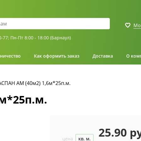
Мо
0-77;
Пн-Пт 8:00 - 18:00 (Барнаул)
ничество
Как оформить заказ
Доставка
О ком
СПАН AM (40м2) 1,6м*25п.м.
м*25п.м.
25.90 р
цена
кв. м.