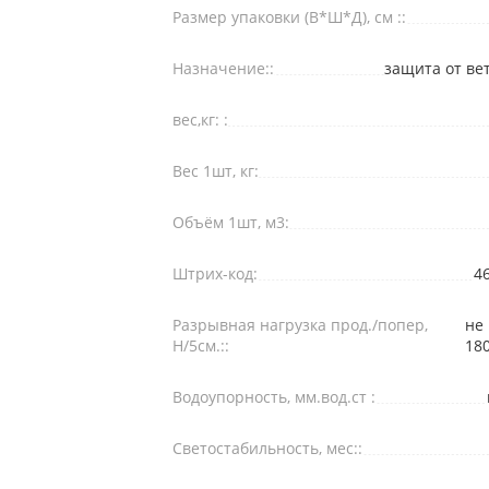
Размер упаковки (В*Ш*Д), см ::
Назначение::
защита от ве
вес,кг: :
Вес 1шт, кг:
Объём 1шт, м3:
Штрих-код:
4
Разрывная нагрузка прод./попер,
не
Н/5см.::
18
Водоупорность, мм.вод.ст :
Светостабильность, мес::