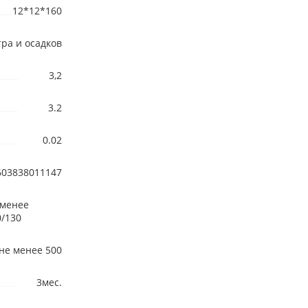
12*12*160
тра и осадков
3,2
3.2
0.02
603838011147
 менее
0/130
не менее 500
3мес.