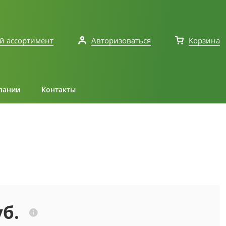
й ассортимент
Авторизоваться
Корзина
пании
Контакты
уб.