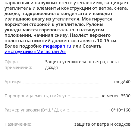
каркасных и наружних стен с утеплением, защищает
утеплитель и элементы конструкции от ветра, снега,
дождя, подкровельного конденсата и выводит
излишнюю влагу из утеплителя. Монтируется
ворсистой стороной к утеплителю. Рулоны
укладываются горизонтально в натянутом
положении, начиная снизу. Нахлёст верхнего
полотна на нижний должен составлять 10-15 см.
Более подробно
megaspan.ru
или Скачать
инструкцию «Мегаспан А»
Сфера
Защита утеплителя от ветра, снега,
применения:
дождя
Артикул:
megA40
Паропроницаемость, г/м2/сут.::
не менее 3500
Размер упаковки (В*Ш*Д), см ::
10*10*160
Назначение::
защита от ветра и осадков