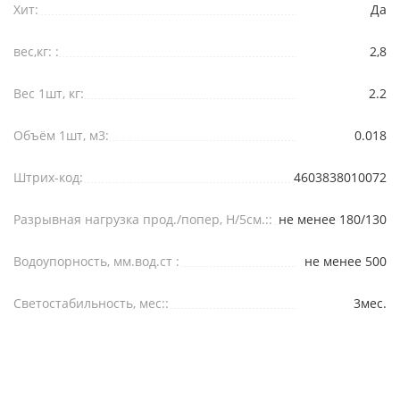
Хит:
Да
вес,кг: :
2,8
Вес 1шт, кг:
2.2
Объём 1шт, м3:
0.018
Штрих-код:
4603838010072
Разрывная нагрузка прод./попер, Н/5см.::
не менее 180/130
Водоупорность, мм.вод.ст :
не менее 500
Светостабильность, мес::
3мес.