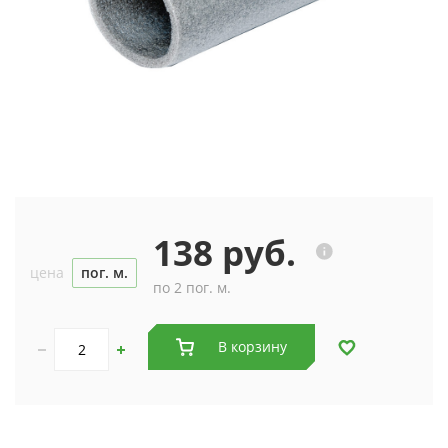
138 руб.
цена
пог. м.
по 2 пог. м.
В корзину